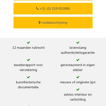
+31 (0) 318 652888
routebeschrijving
12 maanden ruilrecht
levenslang
authenticiteitsgarantie
taxatierapport voor
gerestaureerd in eigen
verzekering
atelier
kunsthistorische
nieuwe of originele lijst
documentatie
advies interieur en
verlichting