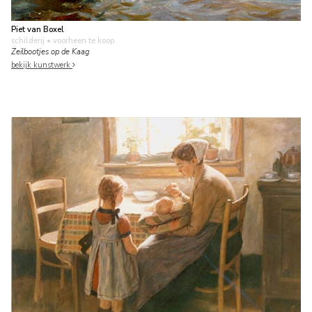
Piet van Boxel
schilderij
• voorheen te koop
Zeilbootjes op de Kaag
bekijk kunstwerk