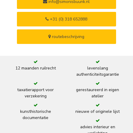
info@simonisbuunk.nl
+31 (0) 318 652888
routebeschrijving
12 maanden ruilrecht
levenslang
authenticiteitsgarantie
taxatierapport voor
gerestaureerd in eigen
verzekering
atelier
kunsthistorische
nieuwe of originele lijst
documentatie
advies interieur en