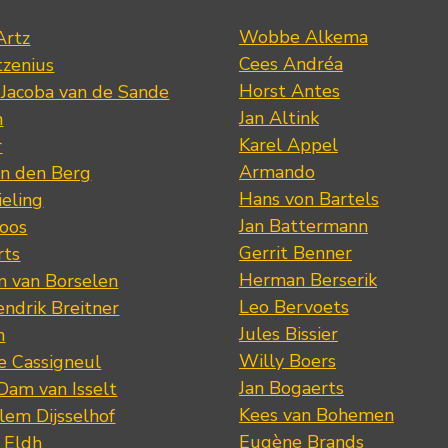
Wobbe Alkema
Artz
Cees Andréa
tzenius
Horst Antes
 Jacoba van de Sande
Jan Altink
n
Karel Appel
r
Armando
n den Berg
Hans von Bartels
eling
Jan Battermann
loos
Gerrit Benner
rts
Herman Berserik
m van Borselen
Leo Bervoets
ndrik Breitner
Jules Bissier
n
Willy Boers
re Cassigneul
Jan Bogaerts
Dam van Isselt
Kees van Bohemen
lem Dijsselhof
Eugène Brands
n Eldh