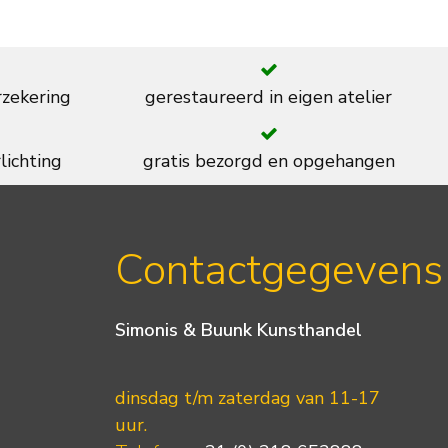
rzekering
gerestaureerd in eigen atelier
lichting
gratis bezorgd en opgehangen
Contactgegevens
Simonis & Buunk Kunsthandel
dinsdag t/m zaterdag van 11-17
uur.