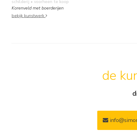
schilderij
• voorheen te koop
Korenveld met boerderijen
bekijk kunstwerk
de kun
d
info@simon