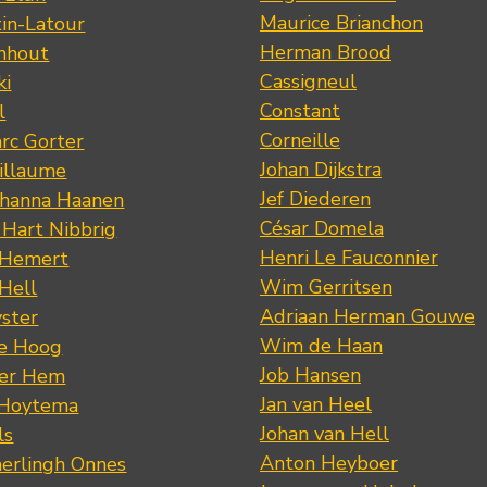
Maurice Brianchon
tin-Latour
Herman Brood
nhout
Cassigneul
ki
Constant
l
Corneille
rc Gorter
Johan Dijkstra
illaume
Jef Diederen
ohanna Haanen
César Domela
 Hart Nibbrig
Henri Le Fauconnier
 Hemert
Wim Gerritsen
 Hell
Adriaan Herman Gouwe
ster
Wim de Haan
de Hoog
Job Hansen
der Hem
Jan van Heel
 Hoytema
Johan van Hell
ls
Anton Heyboer
erlingh Onnes