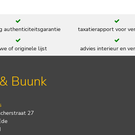
g authenticiteitsgarantie
taxatierapport voor ve
we of originele lijst
advies interieur en ver
 & Buunk
s
scherstraat 27
Ede
d