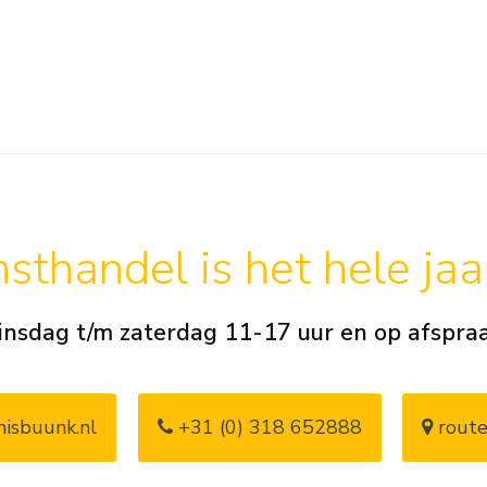
sthandel is het hele ja
insdag t/m zaterdag 11-17 uur en op afspra
isbuunk.nl
+31 (0) 318 652888
route