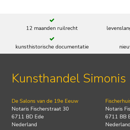
12 maanden ruilrecht
levenslan
kunsthistorische documentatie
nieu
Kunsthandel Simonis
De Salons van de 19e Eeuw
Fischerhui
Notaris Fischerstraat 30
Notaris Fi
6711 BD Ede
6711 BB 
Nederland
Nederlan