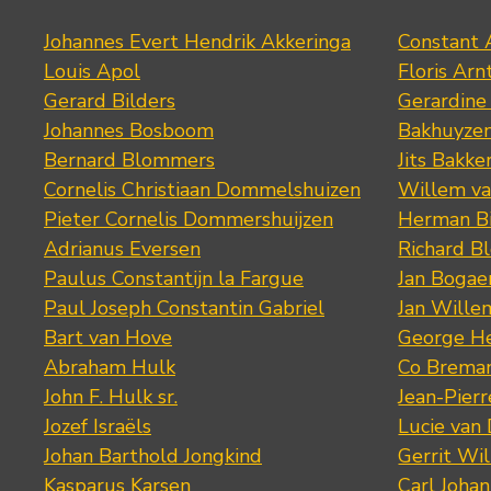
Johannes Evert Hendrik Akkeringa
Constant 
Louis Apol
Floris Arn
Gerard Bilders
Gerardine
Johannes Bosboom
Bakhuyze
Bernard Blommers
Jits Bakke
Cornelis Christiaan Dommelshuizen
Willem va
Pieter Cornelis Dommershuijzen
Herman Bi
Adrianus Eversen
Richard B
Paulus Constantijn la Fargue
Jan Bogae
Paul Joseph Constantin Gabriel
Jan Wille
Bart van Hove
George He
Abraham Hulk
Co Brema
John F. Hulk sr.
Jean-Pier
Jozef Israëls
Lucie van 
Johan Barthold Jongkind
Gerrit Wil
Kasparus Karsen
Carl Joha