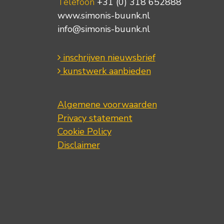
Telefoon
+31 (0) 318 652888
www.simonis-buunk.nl
info@simonis-buunk.nl
inschrijven nieuwsbrief
kunstwerk aanbieden
Algemene voorwaarden
Privacy statement
Cookie Policy
Disclaimer