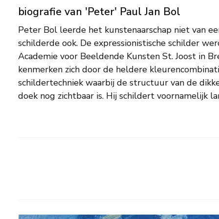
biografie van 'Peter' Paul Jan Bol
Peter Bol leerde het kunstenaarschap niet van ee
(bloem)stillevens. De kleurrijke werken van 
schilderde ook. De expressionistische schilder we
werkelijkheid te verbeelden door de ogen van een kind
Academie voor Beeldende Kunsten St. Joost in Br
ondergaan de dramatiek van de vluchtigheid va
kenmerken zich door de heldere kleurencombinati
ontroerd door de kwetsbare verbeelding van de ind
schildertechniek waarbij de structuur van de dikk
doek nog zichtbaar is. Hij schildert voornamelijk 