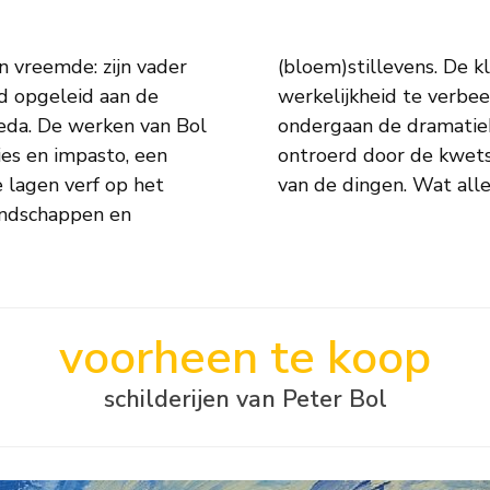
n vreemde: zijn vader
Peter Bol lijken de
rd opgeleid aan de
. Zelf zegt hij: ‘We
eda. De werken van Bol
n het moment en worden
es en impasto, een
ividuele schoonheid
e lagen verf op het
van de dingen. Wat alle
landschappen en
voorheen te koop
schilderijen van Peter Bol