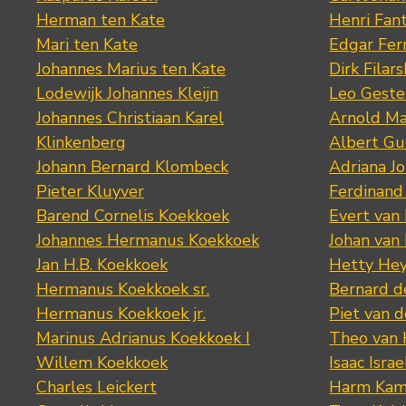
Herman ten Kate
Henri Fan
Mari ten Kate
Edgar Fer
Johannes Marius ten Kate
Dirk Filars
Lodewijk Johannes Kleijn
Leo Geste
Johannes Christiaan Karel
Arnold Ma
Klinkenberg
Albert Gu
Johann Bernard Klombeck
Adriana J
Pieter Kluyver
Ferdinand
Barend Cornelis Koekkoek
Evert van
Johannes Hermanus Koekkoek
Johan van
Jan H.B. Koekkoek
Hetty Hey
Hermanus Koekkoek sr.
Bernard 
Hermanus Koekkoek jr.
Piet van 
Marinus Adrianus Koekkoek I
Theo van
Willem Koekkoek
Isaac Israe
Charles Leickert
Harm Kam