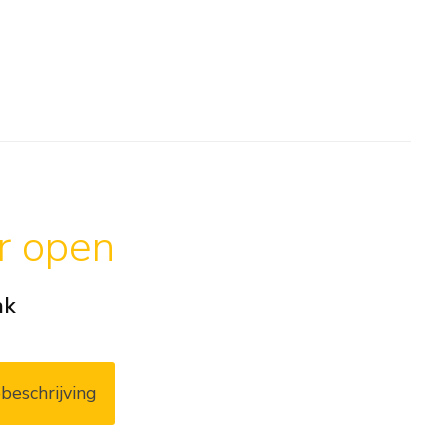
ar open
ak
beschrijving