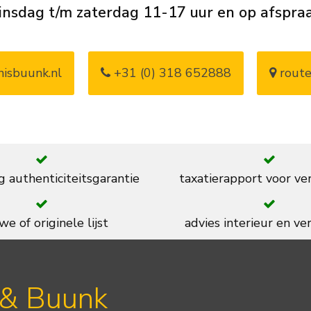
insdag t/m zaterdag 11-17 uur en op afspra
isbuunk.nl
+31 (0) 318 652888
route
g authenticiteitsgarantie
taxatierapport voor ve
we of originele lijst
advies interieur en ver
 & Buunk