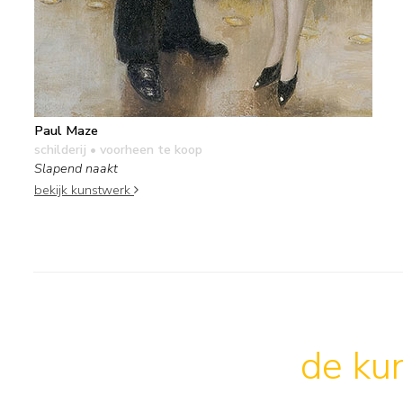
Paul Maze
schilderij
• voorheen te koop
Slapend naakt
bekijk kunstwerk
de kun