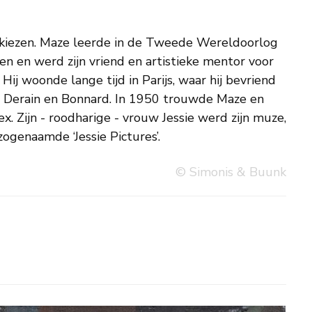
ogenaamde ‘Jessie Pictures’.
© Simonis & Buunk