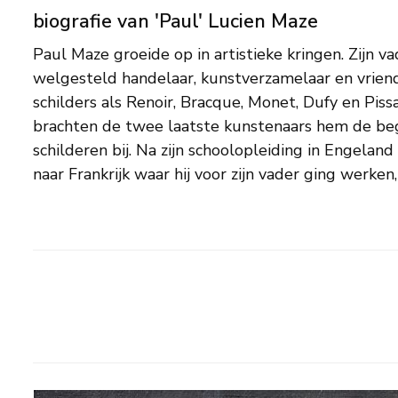
biografie van 'Paul' Lucien Maze
Paul Maze groeide op in artistieke kringen. Zijn v
kunstenaarsbestaan te kiezen. Maze leerde in de Tweede
welgesteld handelaar, kunstverzamelaar en vrie
Winston Churchill kennen en werd zijn vriend en 
schilders als Renoir, Bracque, Monet, Dufy en Pissar
de rest van diens leven. Hij woonde lange tijd in Par
brachten de twee laatste kunstenaars hem de beg
raakte met o.a. Vuillard, Derain en Bonnard. In 195
schilderen bij. Na zijn schoolopleiding in Engela
vestigde hij zich in Sussex. Zijn - roodharige - vrouw 
naar Frankrijk waar hij voor zijn vader ging werken