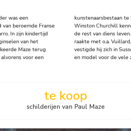
ader was een
 Wereldoorlog
nd van beroemde Franse
artistieke mentor voor
ro. In zijn kindertijd
ijs, waar hij bevriend
inselen van het
0 trouwde Maze en
nd keerde Maze terug
Jessie werd zijn muze,
, alvorens voor een
en model voor de vele z
te koop
schilderijen van Paul Maze