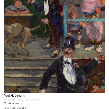
Paul Hagemans
schilderij
• voorheen te koop
Op de kermis
bekijk kunstwerk