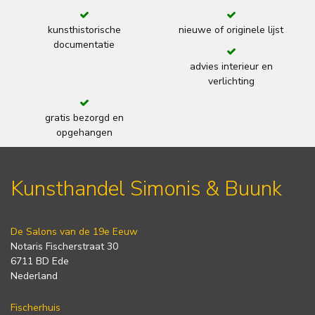
kunsthistorische
nieuwe of originele lijst
documentatie
advies interieur en
verlichting
gratis bezorgd en
opgehangen
Kunsthandel Simonis & Buunk
De Salons van de 19e Eeuw
Notaris Fischerstraat 30
6711 BD Ede
Nederland
Fischerhuis