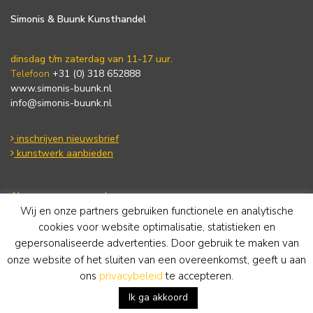
Simonis & Buunk Kunsthandel
dinsdag t/m zaterdag van 11-17 uur.
Telefoon
+31 (0) 318 652888
www.simonis-buunk.nl
info@simonis-buunk.nl
inschrijven nieuwsbrief
kunstwerk aanbieden
Algemene voorwaarden
Wij en onze partners gebruiken functionele en analytische
Privacy statement
Cookie Policy
cookies voor website optimalisatie, statistieken en
Disclaimer
gepersonaliseerde advertenties. Door gebruik te maken van
onze website of het sluiten van een overeenkomst, geeft u aan
ons
privacybeleid
te accepteren.
Ik ga akkoord