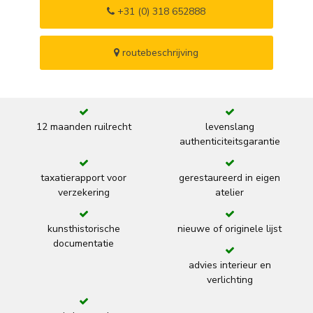
+31 (0) 318 652888
routebeschrijving
12 maanden ruilrecht
levenslang
authenticiteitsgarantie
taxatierapport voor
gerestaureerd in eigen
verzekering
atelier
kunsthistorische
nieuwe of originele lijst
documentatie
advies interieur en
verlichting