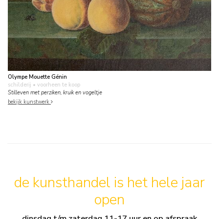
Olympe Mouette Génin
schilderij
• voorheen te koop
Stilleven met perziken, kruik en vogeltje
bekijk kunstwerk
de kunsthandel is het hele jaar
open
dinsdag t/m zaterdag 11-17 uur en op afspraak