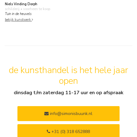
Niels Vinding Dorph
schilderij
• voorheen te koop
Tuin in de heuvels
bekijk kunstwerk
de kunsthandel is het hele jaar
open
dinsdag t/m zaterdag 11-17 uur en op afspraak
info@simonisbuunk.nl
+31 (0) 318 652888