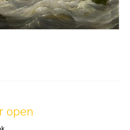
ar open
ak