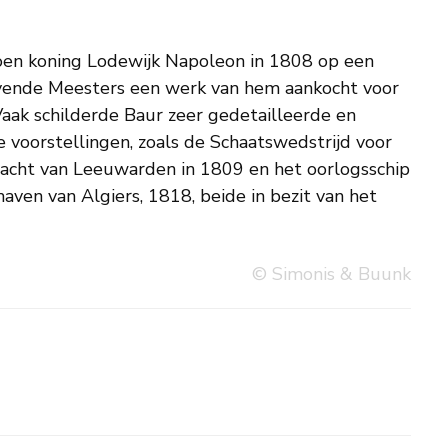
© Simonis & Buunk