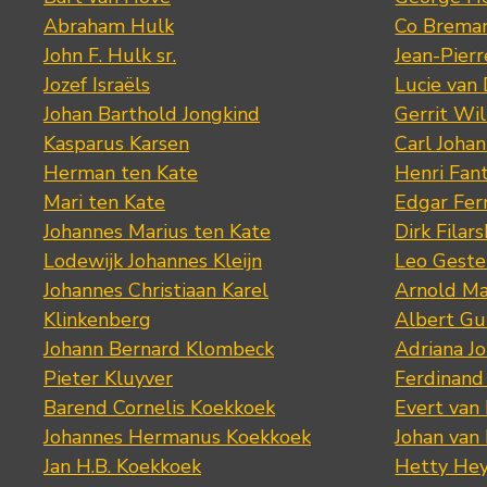
Abraham Hulk
Co Brema
John F. Hulk sr.
Jean-Pier
Jozef Israëls
Lucie van 
Johan Barthold Jongkind
Gerrit Wil
Kasparus Karsen
Carl Joha
Herman ten Kate
Henri Fan
Mari ten Kate
Edgar Fer
Johannes Marius ten Kate
Dirk Filars
Lodewijk Johannes Kleijn
Leo Geste
Johannes Christiaan Karel
Arnold Ma
Klinkenberg
Albert Gu
Johann Bernard Klombeck
Adriana J
Pieter Kluyver
Ferdinand
Barend Cornelis Koekkoek
Evert van
Johannes Hermanus Koekkoek
Johan van
Jan H.B. Koekkoek
Hetty Hey