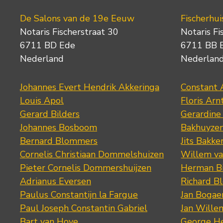
De Salons van de 19e Eeuw
Fischerhui
Notaris Fischerstraat 30
Notaris Fi
6711 BD Ede
6711 BB 
Nederland
Nederlan
Johannes Evert Hendrik Akkeringa
Constant 
Louis Apol
Floris Arn
Gerard Bilders
Gerardine
Johannes Bosboom
Bakhuyze
Bernard Blommers
Jits Bakke
Cornelis Christiaan Dommelshuizen
Willem va
Pieter Cornelis Dommershuijzen
Herman Bi
Adrianus Eversen
Richard B
Paulus Constantijn la Fargue
Jan Bogae
Paul Joseph Constantin Gabriel
Jan Wille
Bart van Hove
George He