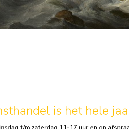
sthandel is het hele ja
insdag t/m zaterdag 11-17 uur en op afspra