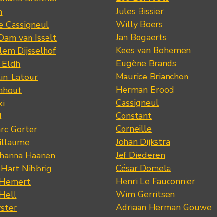
Jules Bissier
n
Willy Boers
re Cassigneul
Jan Bogaerts
Dam van Isselt
Kees van Bohemen
lem Dijsselhof
Eugène Brands
n Eldh
Maurice Brianchon
tin-Latour
Herman Brood
nhout
Cassigneul
ki
Constant
l
Corneille
rc Gorter
Johan Dijkstra
illaume
Jef Diederen
ohanna Haanen
César Domela
 Hart Nibbrig
Henri Le Fauconnier
 Hemert
Wim Gerritsen
 Hell
Adriaan Herman Gouwe
ster