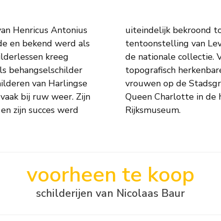
van Henricus Antonius
oleon in 1808 op een
gde en bekend werd als
van hem aankocht voor
ilderlessen kreeg
gedetailleerde en
als behangselschilder
Schaatswedstrijd voor
hilderen van Harlingse
9 en het oorlogsschip
aak bij ruw weer. Zijn
beide in bezit van het
en zijn succes werd
Rijksmuseum.
voorheen te koop
schilderijen van Nicolaas Baur