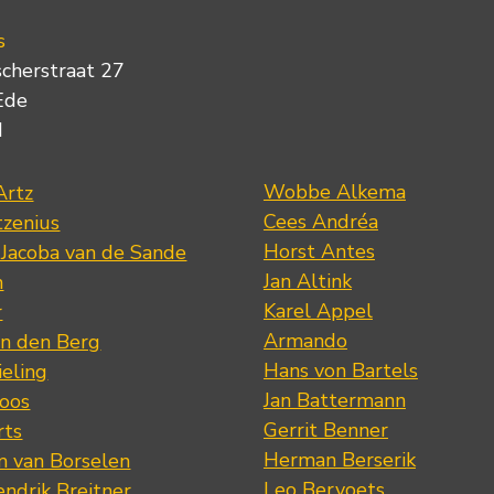
s
scherstraat 27
Ede
d
Wobbe Alkema
Artz
Cees Andréa
tzenius
Horst Antes
 Jacoba van de Sande
Jan Altink
n
Karel Appel
r
Armando
n den Berg
Hans von Bartels
eling
Jan Battermann
loos
Gerrit Benner
rts
Herman Berserik
m van Borselen
Leo Bervoets
ndrik Breitner