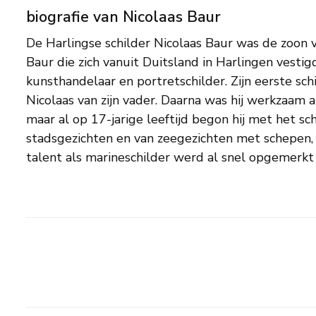
biografie van Nicolaas Baur
De Harlingse schilder Nicolaas Baur was de zoon 
uiteindelijk bekroond toen koning Lodewijk Nap
Baur die zich vanuit Duitsland in Harlingen vesti
tentoonstelling van Levende Meesters een werk 
kunsthandelaar en portretschilder. Zijn eerste sch
de nationale collectie. Vaak schilderde Baur zeer 
Nicolaas van zijn vader. Daarna was hij werkzaam 
topografisch herkenbare voorstellingen, zoals de 
maar al op 17-jarige leeftijd begon hij met het sc
vrouwen op de Stadsgracht van Leeuwarden in 180
stadsgezichten en van zeegezichten met schepen, v
Queen Charlotte in de haven van Algiers, 1818, 
talent als marineschilder werd al snel opgemerkt 