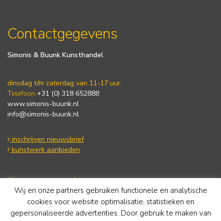
Contactgegevens
Simonis & Buunk Kunsthandel
dinsdag t/m zaterdag van 11-17 uur.
Telefoon
+31 (0) 318 652888
www.simonis-buunk.nl
info@simonis-buunk.nl
inschrijven nieuwsbrief
kunstwerk aanbieden
Algemene voorwaarden
Wij en onze partners gebruiken functionele en analytische
Privacy statement
Cookie Policy
cookies voor website optimalisatie, statistieken en
Disclaimer
gepersonaliseerde advertenties. Door gebruik te maken van