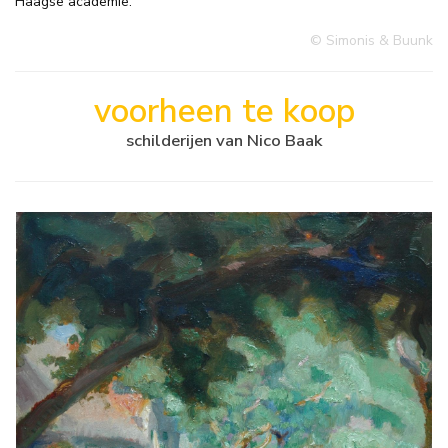
Haagse academie.
© Simonis & Buunk
voorheen te koop
schilderijen van Nico Baak