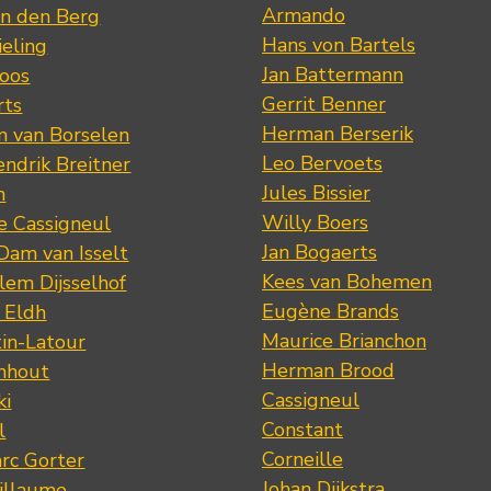
Armando
n den Berg
Hans von Bartels
eling
Jan Battermann
loos
Gerrit Benner
rts
Herman Berserik
m van Borselen
Leo Bervoets
ndrik Breitner
Jules Bissier
n
Willy Boers
re Cassigneul
Jan Bogaerts
Dam van Isselt
Kees van Bohemen
lem Dijsselhof
Eugène Brands
n Eldh
Maurice Brianchon
tin-Latour
Herman Brood
nhout
Cassigneul
ki
Constant
l
Corneille
rc Gorter
Johan Dijkstra
illaume