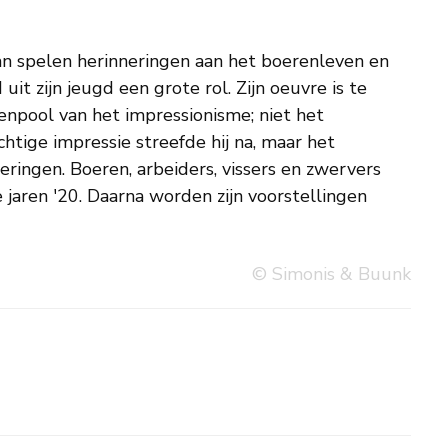
© Simonis & Buunk