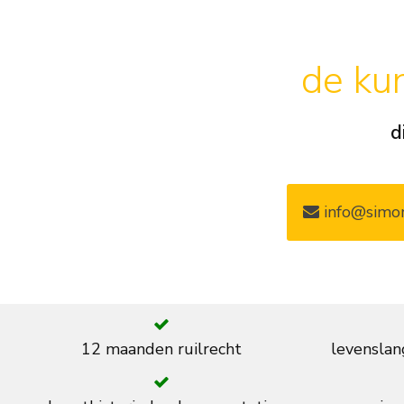
de kun
d
info@simon
12 maanden ruilrecht
levenslan