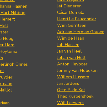
Jef Diederen
ohanna Haanen
César Domela
 Hart Nibbrig
Henri Le Fauconnier
 Hemert
Wim Gerritsen
 Hell
Adriaan Herman Gouwe
ster
Wim de Haan
de Hoog
Job Hansen
der Hem
Jan van Heel
 Hoytema
Johan van Hell
ls
Anton Heyboer
erlingh Onnes
Jemmy van Hoboken
er
Willem Hussem
ruyder
Jan Jordens
ermann
Otto B. de Kat
Maillol
Theo Kurpershoek
s
Will Leewens
riaan