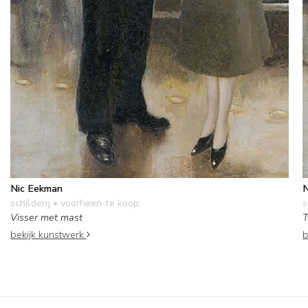
Nic Eekman
N
schilderij
• voorheen te koop
s
Visser met mast
T
bekijk kunstwerk
b