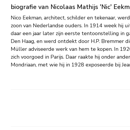
biografie van Nicolaas Mathijs 'Nic' Eek
Nico Eekman, architect, schilder en tekenaar, werd
vroege werk van Eekman spelen herinneringen a
zoon van Nederlandse ouders. In 1914 week hij ui
het vrije Brabantse land uit zijn jeugd een grote 
daar een jaar later zijn eerste tentoonstelling in g
beschouwen als de tegenpool van het impres
Den Haag, en werd ontdekt door H.P. Bremmer di
vastleggen van een vluchtige impressie streefde
Müller adviseerde werk van hem te kopen. In 192
herscheppen van herinneringen. Boeren, arbeider
zich voorgoed in Parijs. Daar raakte hij onder and
bevolken zijn werk in de jaren '20. Daarna worde
Mondriaan, met wie hij in 1928 exposeerde bij Jea