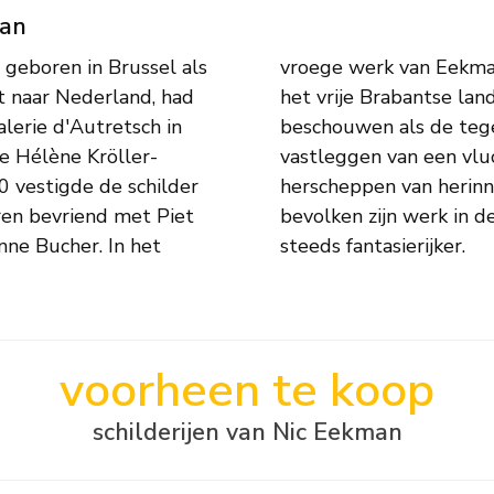
man
 geboren in Brussel als
an het boerenleven en
t naar Nederland, had
rol. Zijn oeuvre is te
alerie d'Autretsch in
sionisme; niet het
e Hélène Kröller-
 hij na, maar het
0 vestigde de schilder
s, vissers en zwervers
eren bevriend met Piet
n zijn voorstellingen
nne Bucher. In het
steeds fantasierijker.
voorheen te koop
schilderijen van Nic Eekman