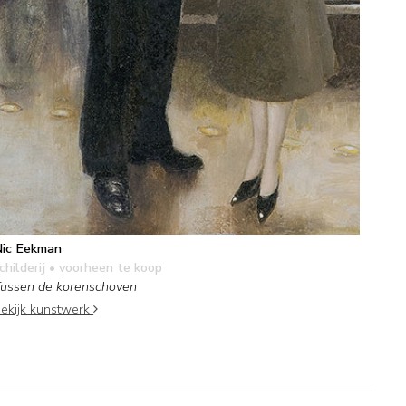
ic Eekman
childerij
• voorheen te koop
ussen de korenschoven
ekijk kunstwerk