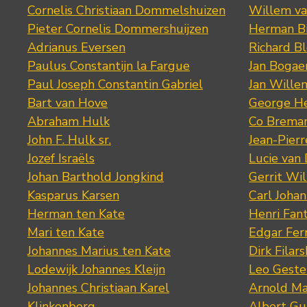
Cornelis Christiaan Dommelshuizen
Willem va
Pieter Cornelis Dommershuijzen
Herman Bi
Adrianus Eversen
Richard B
Paulus Constantijn la Fargue
Jan Bogae
Paul Joseph Constantin Gabriel
Jan Wille
Bart van Hove
George He
Abraham Hulk
Co Brema
John F. Hulk sr.
Jean-Pier
Jozef Israëls
Lucie van 
Johan Barthold Jongkind
Gerrit Wil
Kasparus Karsen
Carl Joha
Herman ten Kate
Henri Fan
Mari ten Kate
Edgar Fer
Johannes Marius ten Kate
Dirk Filars
Lodewijk Johannes Kleijn
Leo Geste
Johannes Christiaan Karel
Arnold Ma
Klinkenberg
Albert Gu