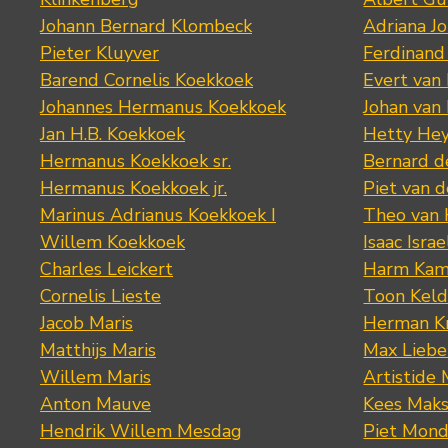
Johann Bernard Klombeck
Adriana J
Pieter Kluyver
Ferdinand
Barend Cornelis Koekkoek
Evert van
Johannes Hermanus Koekkoek
Johan van
Jan H.B. Koekkoek
Hetty Hey
Hermanus Koekkoek sr.
Bernard 
Hermanus Koekkoek jr.
Piet van 
Marinus Adrianus Koekkoek I
Theo van
Willem Koekkoek
Isaac Israe
Charles Leickert
Harm Kam
Cornelis Lieste
Toon Keld
Jacob Maris
Herman K
Matthijs Maris
Max Lieb
Willem Maris
Artistide 
Anton Mauve
Kees Mak
Hendrik Willem Mesdag
Piet Mond