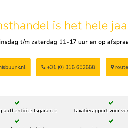
sthandel is het hele ja
insdag t/m zaterdag 11-17 uur en op afspra
isbuunk.nl
+31 (0) 318 652888
route
g authenticiteitsgarantie
taxatierapport voor ve