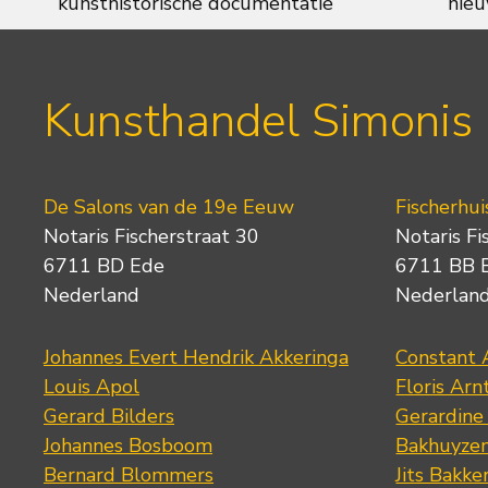
kunsthistorische documentatie
nieu
Kunsthandel Simonis
De Salons van de 19e Eeuw
Fischerhui
Notaris Fischerstraat 30
Notaris Fi
6711 BD Ede
6711 BB 
Nederland
Nederlan
Johannes Evert Hendrik Akkeringa
Constant 
Louis Apol
Floris Arn
Gerard Bilders
Gerardine
Johannes Bosboom
Bakhuyze
Bernard Blommers
Jits Bakke