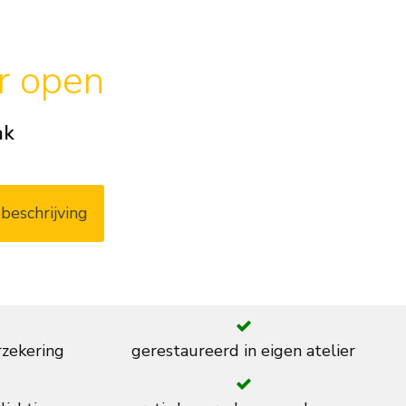
ar open
ak
beschrijving
rzekering
gerestaureerd in eigen atelier