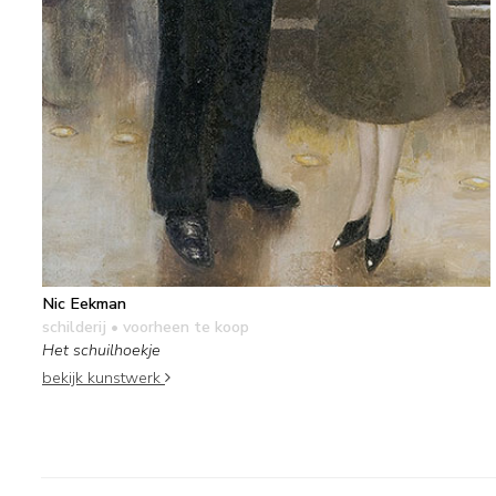
Nic Eekman
schilderij
• voorheen te koop
Het schuilhoekje
bekijk kunstwerk