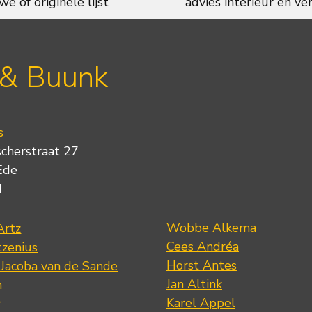
we of originele lijst
advies interieur en ver
 & Buunk
s
scherstraat 27
Ede
d
Wobbe Alkema
Artz
Cees Andréa
tzenius
Horst Antes
 Jacoba van de Sande
Jan Altink
n
Karel Appel
r