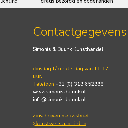
lichting
gratis bezorgd en opgehangen
Contactgegevens
Simonis & Buunk Kunsthandel
dinsdag t/m zaterdag van 11-17
uur.
Telefoon
+31 (0) 318 652888
www.simonis-buunk.nl
info@simonis-buunk.nl
inschrijven nieuwsbrief
kunstwerk aanbieden