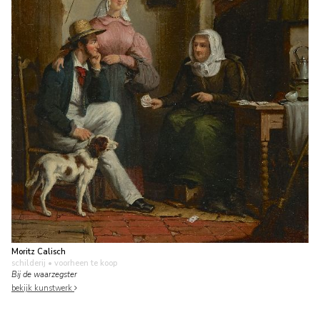
Moritz Calisch
schilderij
• voorheen te koop
Bij de waarzegster
bekijk kunstwerk