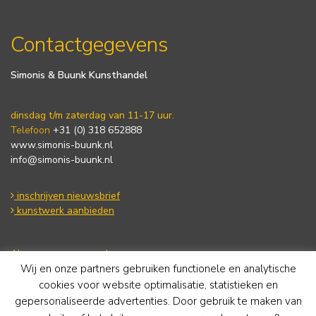
Contactgegevens
Simonis & Buunk Kunsthandel
dinsdag t/m zaterdag van 11-17 uur.
Telefoon
+31 (0) 318 652888
www.simonis-buunk.nl
info@simonis-buunk.nl
inschrijven nieuwsbrief
kunstwerk aanbieden
Algemene voorwaarden
Wij en onze partners gebruiken functionele en analytische
Privacy statement
Cookie Policy
cookies voor website optimalisatie, statistieken en
Disclaimer
gepersonaliseerde advertenties. Door gebruik te maken van