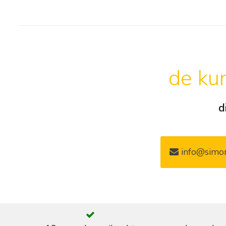
de kun
d
info@simon