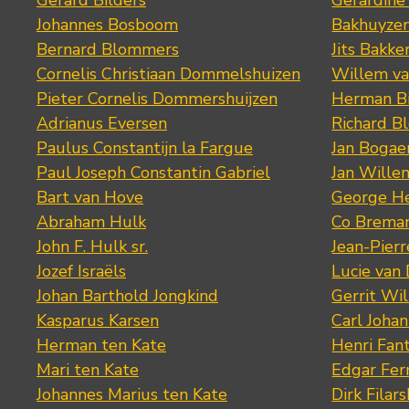
Gerard Bilders
Gerardine
Johannes Bosboom
Bakhuyze
Bernard Blommers
Jits Bakke
Cornelis Christiaan Dommelshuizen
Willem va
Pieter Cornelis Dommershuijzen
Herman Bi
Adrianus Eversen
Richard B
Paulus Constantijn la Fargue
Jan Bogae
Paul Joseph Constantin Gabriel
Jan Wille
Bart van Hove
George He
Abraham Hulk
Co Brema
John F. Hulk sr.
Jean-Pier
Jozef Israëls
Lucie van 
Johan Barthold Jongkind
Gerrit Wil
Kasparus Karsen
Carl Joha
Herman ten Kate
Henri Fan
Mari ten Kate
Edgar Fer
Johannes Marius ten Kate
Dirk Filars