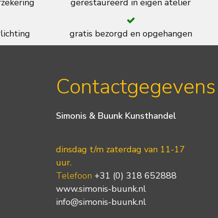
rzekering
gerestaureerd in eigen atelier
lichting
gratis bezorgd en opgehangen
Contactgegevens
Simonis & Buunk Kunsthandel
dinsdag t/m zaterdag van 11-17
uur.
Telefoon
+31 (0) 318 652888
www.simonis-buunk.nl
info@simonis-buunk.nl