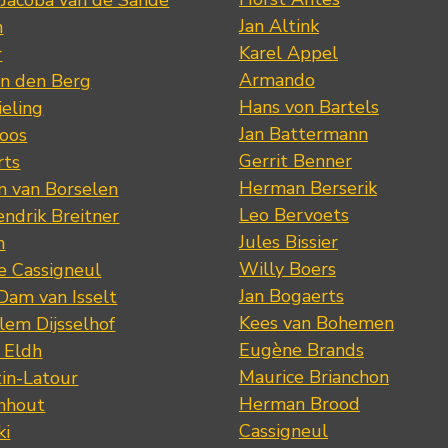
 Jacoba van de Sande
Jan Altink
n
Karel Appel
r
Armando
n den Berg
Hans von Bartels
eling
Jan Battermann
loos
Gerrit Benner
rts
Herman Berserik
m van Borselen
Leo Bervoets
ndrik Breitner
Jules Bissier
n
Willy Boers
re Cassigneul
Jan Bogaerts
Dam van Isselt
Kees van Bohemen
lem Dijsselhof
Eugène Brands
n Eldh
Maurice Brianchon
tin-Latour
Herman Brood
nhout
Cassigneul
ki