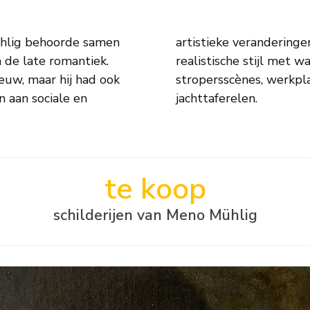
ühlig behoorde samen
legde hij vast in een
 de late romantiek.
reizende artiesten,
euw, maar hij had ook
n, drinkgelagen en
 aan sociale en
jachttaferelen.
te koop
schilderijen van Meno Mühlig