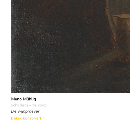
Meno Mühlig
schilderij
• te koop
De wijnproever
bekijk kunstwerk