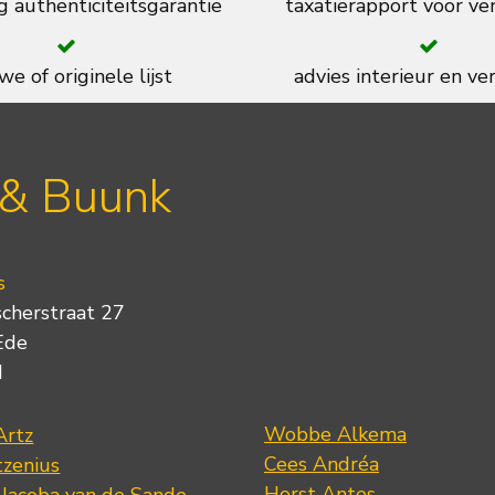
g authenticiteitsgarantie
taxatierapport voor ve
we of originele lijst
advies interieur en ver
 & Buunk
s
scherstraat 27
Ede
d
Wobbe Alkema
Artz
Cees Andréa
tzenius
Horst Antes