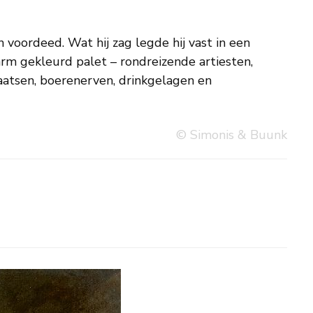
© Simonis & Buunk