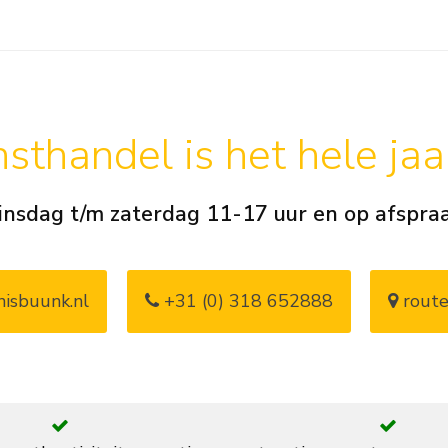
sthandel is het hele ja
insdag t/m zaterdag 11-17 uur en op afspra
isbuunk.nl
+31 (0) 318 652888
route