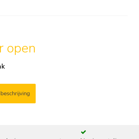
ar open
ak
beschrijving