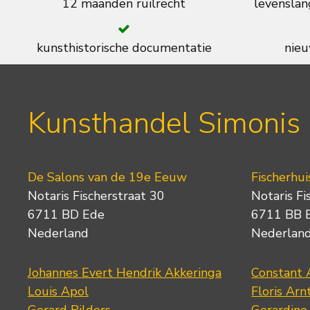
12 maanden ruilrecht
levenslan
kunsthistorische documentatie
nieu
Kunsthandel Simonis
De Salons van de 19e Eeuw
Fischerhui
Notaris Fischerstraat 30
Notaris Fi
6711 BD Ede
6711 BB 
Nederland
Nederlan
Johannes Evert Hendrik Akkeringa
Constant 
Louis Apol
Floris Arn