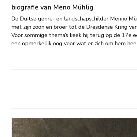
biografie van Meno Mühlig
De Duitse genre- en landschapschilder Menno M
artistieke veranderingen voordeed. Wat hij zag 
met zijn zoon en broer tot de Dresdense Kring van
realistische stijl met warm gekleurd palet – rond
Voor sommige thema’s keek hij terug op de 17e e
stropersscènes, werkplaatsen, boerenerve
een opmerkelijk oog voor wat er zich om hem heen