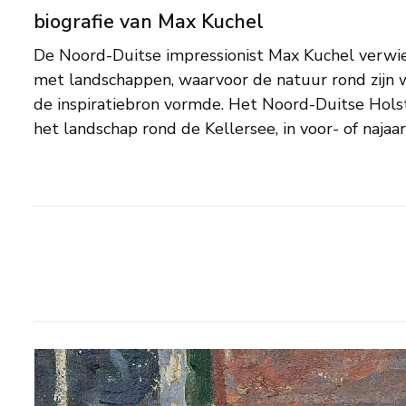
biografie van Max Kuchel
De Noord-Duitse impressionist Max Kuchel verwie
zijn schilderijen terug. Ook schilderde hij portret
met landschappen, waarvoor de natuur rond zij
1859 geboren in Altona, even buiten Hamburg. Hij
de inspiratiebron vormde. Het Noord-Duitse Holst
academies van Düsseldorf en München en ma
het landschap rond de Kellersee, in voor- of najaar