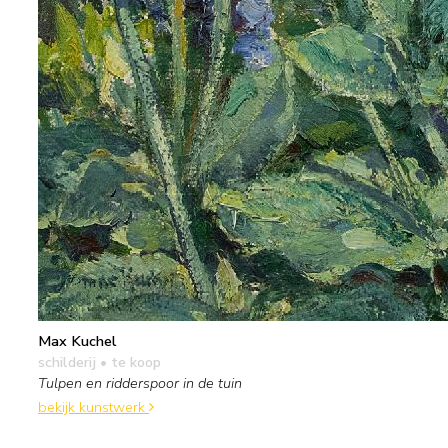
Max Kuchel
schilderij
• te koop
Tulpen en ridderspoor in de tuin
bekijk kunstwerk