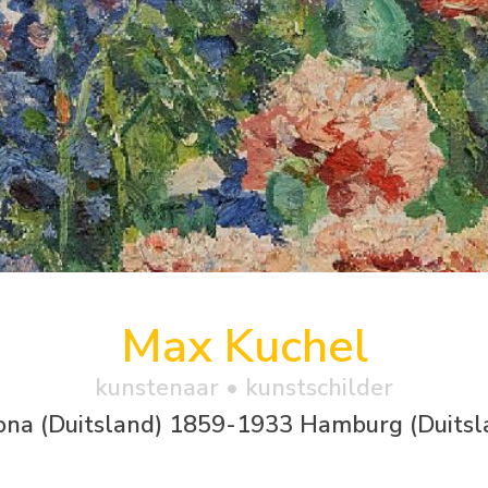
Max Kuchel
kunstenaar • kunstschilder
ona (Duitsland) 1859-1933 Hamburg (Duitsl