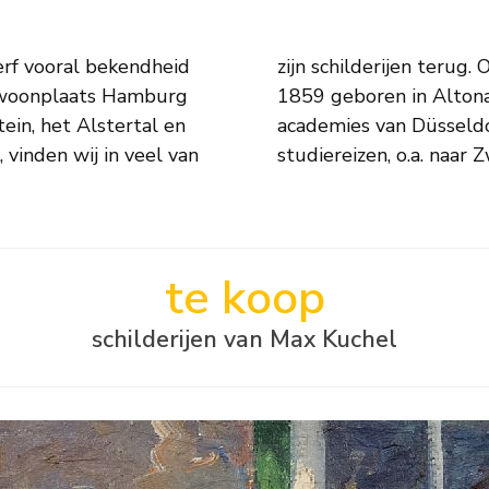
rf vooral bekendheid
ten. Max Kuchel werd in
n woonplaats Hamburg
 werd opgeleid aan de
ein, het Alstertal en
akte verschillende
, vinden wij in veel van
studiereizen, o.a. naar
te koop
schilderijen van Max Kuchel