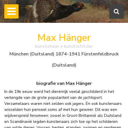
Max Hänger
kunstenaar • kunstschilder
München (Duitsland) 1874-1941 Fürstenfeldbruck
(Duitsland)
biografie van Max Hänger
In de 19e eeuw werd het dierenrijk veelal geschilderd in het
verlengde van de grote populariteit van de jachtsport.
Verzamelaars waren niet zelden ook jagers. En ook kunstenaars
wisselden hun penseel soms af met hun geweer. Dit was een
wijdverspreid fenomeen; zowel in Groot-Brittannië als Duitsland
en Scandinavië legden kunstenaars zich toe op het schilderen
van wilde dieren. Vossen, herten, elanden, zwijnen en rendieren