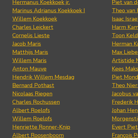
Hermanus Koekkoek jr.
Piet van 
Marinus Adrianus Koekkoek I
Theo van
Willem Koekkoek
Isaac Israe
Charles Leickert
Harm Kam
Cornelis Lieste
Toon Keld
Jacob Maris
Herman K
Matthijs Maris
Max Lieb
Willem Maris
Artistide 
Anton Mauve
Kees Mak
Hendrik Willem Mesdag
Piet Mond
Bernard Pothast
Theo Nier
Nicolaas Riegen
Jacobus v
Charles Rochussen
Frederik 
Albert Roelofs
Johan Hen
Willem Roelofs
Morgenst
Henriette Ronner-Knip
Evert Piet
Albert Roosenboom
François 