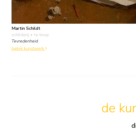
Martin Schildt
schilderij
• te koop
Tevredenheid
bekijk kunstwerk
de kun
d