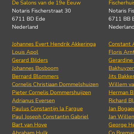
De Salons van de 19e Eeuw
Fischerhui
Notaris Fischerstraat 30
Notaris Fi
6711 BD Ede
6711 BB 
Nederland
Nederlan
Johannes Evert Hendrik Akkeringa
Constant 
Louis Apol
Floris Arn
Gerard Bilders
Gerardine
Johannes Bosboom
Bakhuyze
Bernard Blommers
Jits Bakke
Cornelis Christiaan Dommelshuizen
Willem va
Pieter Cornelis Dommershuijzen
Herman Bi
Adrianus Eversen
Richard B
Paulus Constantijn la Fargue
Jan Bogae
Paul Joseph Constantin Gabriel
Jan Wille
Bart van Hove
George He
Abraham Hulk
Co Brema