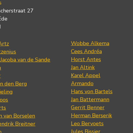
s
scherstraat 27
Ede
d
Wobbe Alkema
Artz
Cees Andréa
tzenius
Horst Antes
 Jacoba van de Sande
Jan Altink
n
Karel Appel
r
Armando
n den Berg
Hans von Bartels
eling
Jan Battermann
loos
Gerrit Benner
rts
Herman Berserik
m van Borselen
Leo Bervoets
ndrik Breitner
Jules Bissier
n