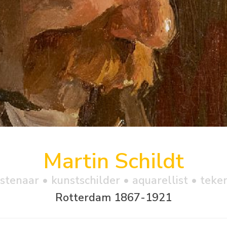
Martin Schildt
stenaar • kunstschilder • aquarellist • teke
Rotterdam 1867-1921