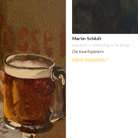
Martin Schildt
aquarel • tekening
• te koop
De kaartspelers
bekijk kunstwerk