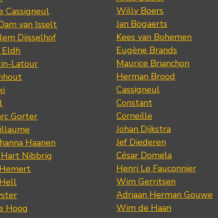
Willy Boers
re Cassigneul
Jan Bogaerts
Dam van Isselt
Kees van Bohemen
lem Dijsselhof
Eugène Brands
n Eldh
Maurice Brianchon
tin-Latour
Herman Brood
nhout
Cassigneul
ki
Constant
l
Corneille
rc Gorter
Johan Dijkstra
illaume
Jef Diederen
ohanna Haanen
César Domela
 Hart Nibbrig
Henri Le Fauconnier
 Hemert
Wim Gerritsen
 Hell
Adriaan Herman Gouwe
ster
Wim de Haan
de Hoog