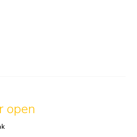
ar open
ak