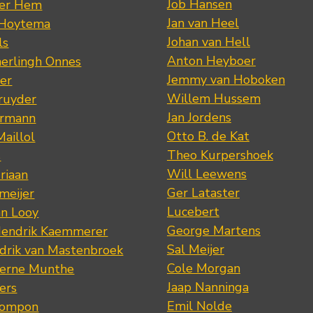
Job Hansen
der Hem
Jan van Heel
 Hoytema
Johan van Hell
ls
Anton Heyboer
erlingh Onnes
Jemmy van Hoboken
er
Willem Hussem
ruyder
Jan Jordens
ermann
Otto B. de Kat
Maillol
Theo Kurpershoek
s
Will Leewens
riaan
Ger Lataster
meijer
Lucebert
an Looy
George Martens
Hendrik Kaemmerer
Sal Meijer
drik van Mastenbroek
Cole Morgan
jerne Munthe
Jaap Nanninga
ers
Emil Nolde
Pompon