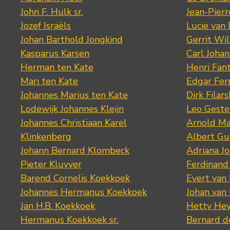
John F. Hulk sr.
Jean-Pier
Jozef Israëls
Lucie van 
Johan Barthold Jongkind
Gerrit Wil
Kasparus Karsen
Carl Joha
Herman ten Kate
Henri Fan
Mari ten Kate
Edgar Fer
Johannes Marius ten Kate
Dirk Filars
Lodewijk Johannes Kleijn
Leo Geste
Johannes Christiaan Karel
Arnold Ma
Klinkenberg
Albert Gu
Johann Bernard Klombeck
Adriana J
Pieter Kluyver
Ferdinand
Barend Cornelis Koekkoek
Evert van
Johannes Hermanus Koekkoek
Johan van
Jan H.B. Koekkoek
Hetty Hey
Hermanus Koekkoek sr.
Bernard 