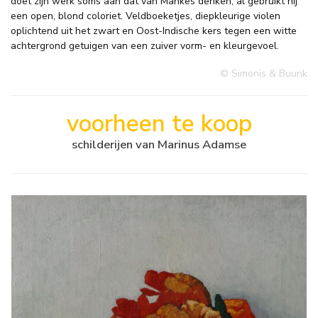
doet zijn werk soms aan dat van Mankes denken, al gebruikt hij
een open, blond coloriet. Veldboeketjes, diepkleurige violen
oplichtend uit het zwart en Oost-Indische kers tegen een witte
achtergrond getuigen van een zuiver vorm- en kleurgevoel.
© Simonis & Buunk
voorheen te koop
schilderijen van Marinus Adamse