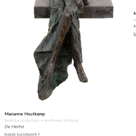
M
b
M
b
Marianne Houtkamp
beeld • sculptuur
• voorheen te koop
De Herfst
bekijk kunstwerk