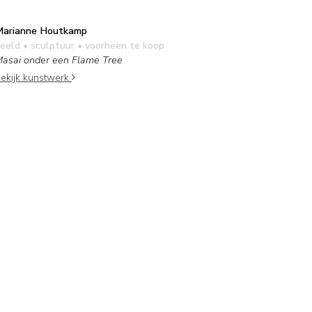
arianne Houtkamp
eeld • sculptuur
• voorheen te koop
asai onder een Flame Tree
ekijk kunstwerk