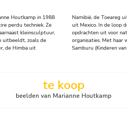
ianne Houtkamp in 1988
d Afrika en de Chamula
ire perdu techniek. Ze
ekender en voerde ze
arnaast kleinsculptuur,
onale instellingen en
 uitbeeldt, zoals de
e Stichting Watoto
r, de Himba uit
Samburu (Kinderen van 
te koop
beelden van Marianne Houtkamp