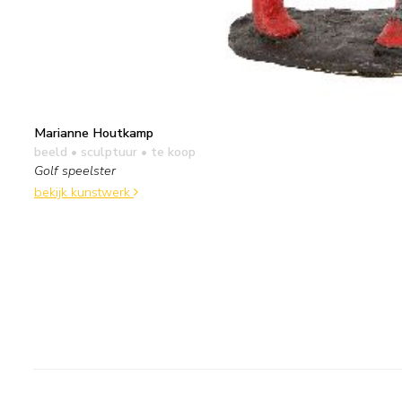
Marianne Houtkamp
beeld • sculptuur
• te koop
Golf speelster
bekijk kunstwerk