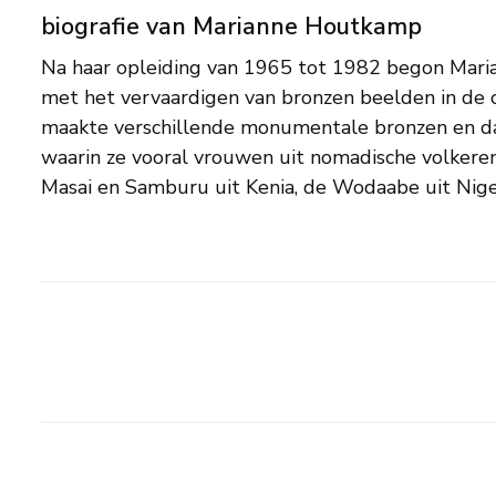
biografie van Marianne Houtkamp
Na haar opleiding van 1965 tot 1982 begon Mar
Namibië, de Toeareg uit de woestijnen van Noor
met het vervaardigen van bronzen beelden in de c
uit Mexico. In de loop der jaren werd zij b
maakte verschillende monumentale bronzen en da
opdrachten uit voor nationale en internati
waarin ze vooral vrouwen uit nomadische volkeren
organisaties. Met haar werk ondersteunt zij d
Masai en Samburu uit Kenia, de Wodaabe uit Nige