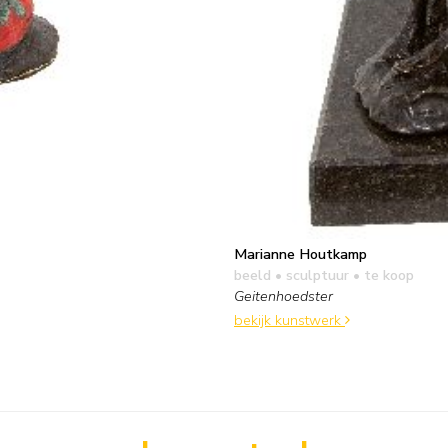
Marianne Houtkamp
beeld • sculptuur
• te koop
Geitenhoedster
bekijk kunstwerk