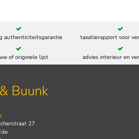
g authenticiteitsgarantie
taxatierapport voor ve
we of originele lijst
advies interieur en ver
 & Buunk
s
scherstraat 27
Ede