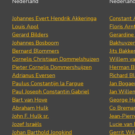
Nederland
Nederlan
Johannes Evert Hendrik Akkeringa
Constant 
Louis Apol
Floris Arn
Gerard Bilders
Gerardine
Johannes Bosboom
Bakhuyze
Bernard Blommers
Jits Bakke
Cornelis Christiaan Dommelshuizen
Willem va
Pieter Cornelis Dommershuijzen
Herman Bi
Adrianus Eversen
Richard B
Paulus Constantijn la Fargue
Jan Bogae
Paul Joseph Constantin Gabriel
Jan Wille
Bart van Hove
George He
Abraham Hulk
Co Brema
John F. Hulk sr.
Jean-Pier
Jozef Israëls
Lucie van 
Johan Barthold Jongkind
Gerrit Wil