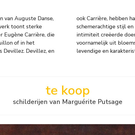
en van Auguste Danse,
aadgevingen. Putsage’s
werk toont sterke
zij een sfeer van
r Eugène Carrière, die
 Haar oeuvre bestaat
llon of in het
 naakten en zeer
Devillez. Devillez, en
levendige en karakteris
te koop
schilderijen van Marguérite Putsage