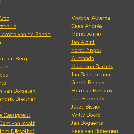
d
Wobbe Alkema
Artz
Cees Andréa
tzenius
Horst Antes
 Jacoba van de Sande
Jan Altink
n
Karel Appel
r
Armando
n den Berg
Hans von Bartels
eling
Jan Battermann
loos
Gerrit Benner
rts
Herman Berserik
m van Borselen
Leo Bervoets
ndrik Breitner
Jules Bissier
n
Willy Boers
re Cassigneul
Jan Bogaerts
Dam van Isselt
Kees van Bohemen
lem Dijsselhof