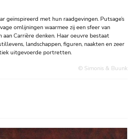
tiek uitgevoerde portretten.
© Simonis & Buunk