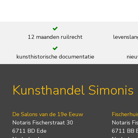
12 maanden ruilrecht
levenslan
kunsthistorische documentatie
nieu
Kunsthandel Simonis
De Salons van de 19e Eeuw
Fischerhui
Notaris Fischerstraat 30
Notaris Fi
6711 BD Ede
6711 BB 