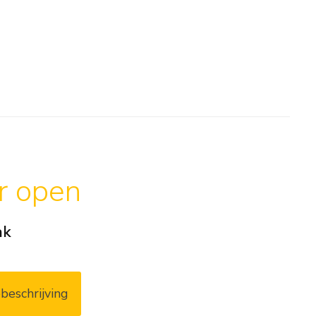
ar open
ak
beschrijving