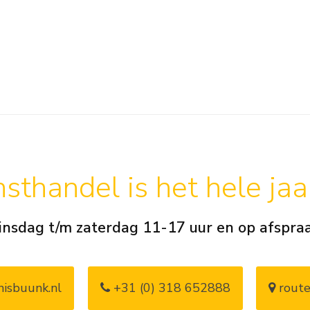
sthandel is het hele ja
insdag t/m zaterdag 11-17 uur en op afspra
isbuunk.nl
+31 (0) 318 652888
route