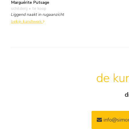
Marguérite Putsage
schilderij
• te koop
Liggend naakt in rugaanzicht
bekijk kunstwerk
de kun
d
info@simon