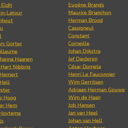
Eugène Brands
n Eldh
Maurice Brianchon
tin-Latour
Herman Brood
nhout
Cassigneul
ki
Constant
l
Corneille
rc Gorter
Johan Dijkstra
illaume
Jef Diederen
ohanna Haanen
César Domela
 Hart Nibbrig
Henri Le Fauconnier
 Hemert
Wim Gerritsen
 Hell
Adriaan Herman Gouwe
ster
Wim de Haan
de Hoog
Job Hansen
der Hem
Jan van Heel
 Hoytema
Johan van Hell
ls