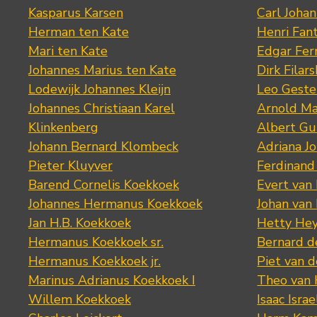
Kasparus Karsen
Carl Joha
Herman ten Kate
Henri Fan
Mari ten Kate
Edgar Fer
Johannes Marius ten Kate
Dirk Filars
Lodewijk Johannes Kleijn
Leo Geste
Johannes Christiaan Karel
Arnold Ma
Klinkenberg
Albert Gu
Johann Bernard Klombeck
Adriana J
Pieter Kluyver
Ferdinand
Barend Cornelis Koekkoek
Evert van
Johannes Hermanus Koekkoek
Johan van
Jan H.B. Koekkoek
Hetty Hey
Hermanus Koekkoek sr.
Bernard 
Hermanus Koekkoek jr.
Piet van 
Marinus Adrianus Koekkoek I
Theo van
Willem Koekkoek
Isaac Israe