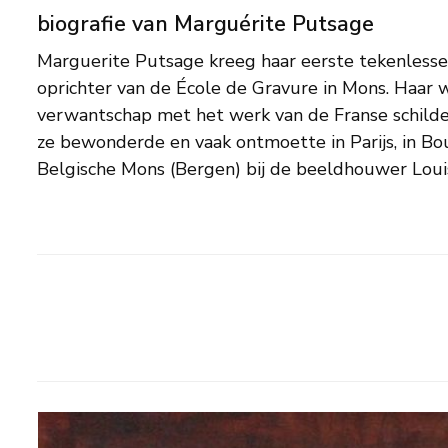
biografie van Marguérite Putsage
Marguerite Putsage kreeg haar eerste tekenless
ook Carrière, hebben haar geïnspireerd met hun r
oprichter van de École de Gravure in Mons. Haar 
schemerachtige stijl en vage omlijningen waarmee 
verwantschap met het werk van de Franse schilde
intimiteit creëerde doen aan Carrière denken.
ze bewonderde en vaak ontmoette in Parijs, in Boui
voornamelijk uit bloemstillevens, landschappen, figuren,
Belgische Mons (Bergen) bij de beeldhouwer Louis 