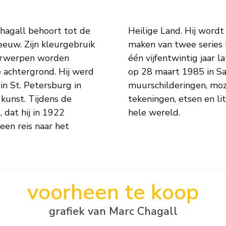
hagall behoort tot de
l geïnspireerd tot het
euw. Zijn kleurgebruik
ct na zijn terugkeer en
nderwerpen worden
ven. Chagall stierf
e achtergrond. Hij werd
latenschap omvat naast
in St. Petersburg in
vele schilderijen,
kunst. Tijdens de
ld in musea over de
 dat hij in 1922
hele wereld.
 een reis naar het
voorheen te koop
grafiek van Marc Chagall