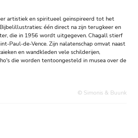
© Simonis & Buunk