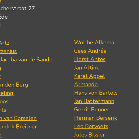
s
scherstraat 27
Ede
d
Wobbe Alkema
Artz
Cees Andréa
tzenius
Horst Antes
 Jacoba van de Sande
Jan Altink
n
Karel Appel
r
Armando
n den Berg
Hans von Bartels
eling
Jan Battermann
loos
Gerrit Benner
rts
Herman Berserik
m van Borselen
Leo Bervoets
ndrik Breitner
Jules Bissier
n