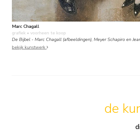
Marc Chagall
grafiek
• voorheen te koop
De Bijbel - Marc Chagall (afbeeldingen), Meyer Schapiro en Jea
bekijk kunstwerk
de kun
d