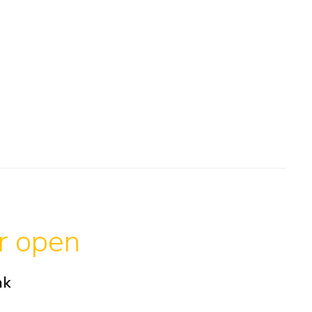
ar open
ak