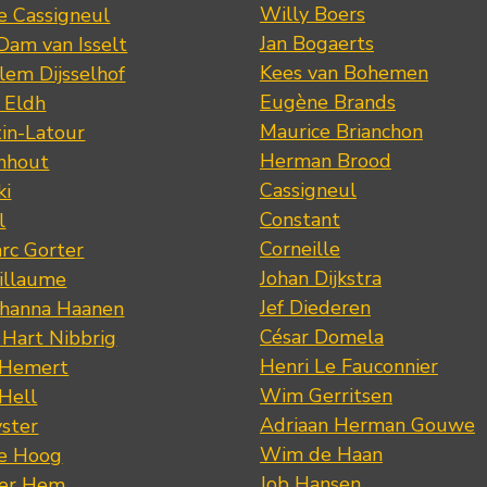
Willy Boers
re Cassigneul
Jan Bogaerts
Dam van Isselt
Kees van Bohemen
lem Dijsselhof
Eugène Brands
n Eldh
Maurice Brianchon
tin-Latour
Herman Brood
nhout
Cassigneul
ki
Constant
l
Corneille
rc Gorter
Johan Dijkstra
illaume
Jef Diederen
ohanna Haanen
César Domela
 Hart Nibbrig
Henri Le Fauconnier
 Hemert
Wim Gerritsen
 Hell
Adriaan Herman Gouwe
ster
Wim de Haan
de Hoog
Job Hansen
der Hem