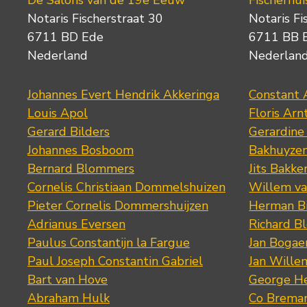
De Salons van de 19e Eeuw
Fischerhui
Notaris Fischerstraat 30
Notaris Fi
6711 BD Ede
6711 BB 
Nederland
Nederlan
Johannes Evert Hendrik Akkeringa
Constant 
Louis Apol
Floris Arn
Gerard Bilders
Gerardine
Johannes Bosboom
Bakhuyze
Bernard Blommers
Jits Bakke
Cornelis Christiaan Dommelshuizen
Willem va
Pieter Cornelis Dommershuijzen
Herman Bi
Adrianus Eversen
Richard B
Paulus Constantijn la Fargue
Jan Bogae
Paul Joseph Constantin Gabriel
Jan Wille
Bart van Hove
George He
Abraham Hulk
Co Brema