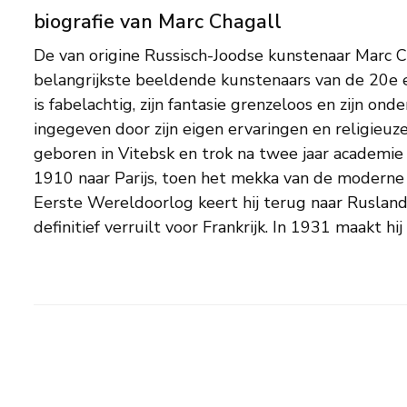
biografie van Marc Chagall
De van origine Russisch-Joodse kunstenaar Marc C
Heilige Land. Hij wordt er artistiek en spirituee
belangrijkste beeldende kunstenaars van de 20e e
maken van twee series Bijbelillustraties: één dire
is fabelachtig, zijn fantasie grenzeloos en zijn o
één vijfentwintig jaar later, die in 1956 wordt uitgege
ingegeven door zijn eigen ervaringen en religieuz
op 28 maart 1985 in Saint-Paul-de-Vence. Zijn na
geboren in Vitebsk en trok na twee jaar academie 
muurschilderingen, mozaïeken en wandkleden 
1910 naar Parijs, toen het mekka van de moderne 
tekeningen, etsen en litho's die worden tentoongeste
Eerste Wereldoorlog keert hij terug naar Rusland,
definitief verruilt voor Frankrijk. In 1931 maakt hij