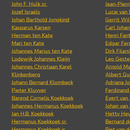
John F. Hulk sr.
Jean-Pier
Jozef Israëls
Lucie van 
Johan Barthold Jongkind
Gerrit Wil
Kasparus Karsen
Carl Joha
Herman ten Kate
Henri Fan
Mari ten Kate
Edgar Fer
Johannes Marius ten Kate
Dirk Filars
Lodewijk Johannes Kleijn
Leo Geste
Johannes Christiaan Karel
Arnold Ma
Klinkenberg
Albert Gu
Johann Bernard Klombeck
Adriana J
Pieter Kluyver
Ferdinand
Barend Cornelis Koekkoek
Evert van
Johannes Hermanus Koekkoek
Johan van
Jan H.B. Koekkoek
Hetty Hey
Hermanus Koekkoek sr.
Bernard 
Hermanus Koekkoek jr.
Piet van 