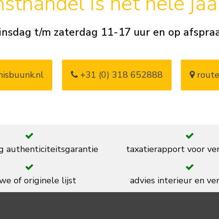
sthandel is het hele ja
insdag t/m zaterdag 11-17 uur en op afspra
isbuunk.nl
+31 (0) 318 652888
route
g authenticiteitsgarantie
taxatierapport voor ve
we of originele lijst
advies interieur en ver