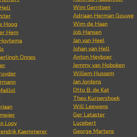
Wim Gerritsen
 Hell
Adriaan Herman Gouwe
ster
Wim de Haan
de Hoog
Job Hansen
der Hem
Jan van Heel
 Hoytema
Johan van Hell
ls
Anton Heyboer
erlingh Onnes
Jemmy van Hoboken
er
Willem Hussem
ruyder
Jan Jordens
ermann
Otto B. de Kat
Maillol
Theo Kurpershoek
s
Will Leewens
riaan
Ger Lataster
meijer
Lucebert
an Looy
George Martens
Hendrik Kaemmerer