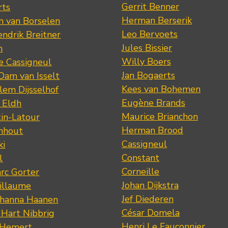
Gerrit Benner
rts
Herman Berserik
m van Borselen
Leo Bervoets
ndrik Breitner
Jules Bissier
n
Willy Boers
re Cassigneul
Jan Bogaerts
Dam van Isselt
Kees van Bohemen
lem Dijsselhof
Eugène Brands
n Eldh
Maurice Brianchon
tin-Latour
Herman Brood
nhout
Cassigneul
ki
Constant
l
Corneille
rc Gorter
Johan Dijkstra
illaume
Jef Diederen
ohanna Haanen
César Domela
 Hart Nibbrig
Henri Le Fauconnier
 Hemert