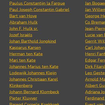
Paulus Constantijn la Fargue
Jan Bogae
Paul Joseph Constantin Gabriel
Jan Wille
Bart van Hove
George He
Abraham Hulk
Co Brema
John F. Hulk sr.
Jean-Pier
Jozef Israëls
Lucie van 
Johan Barthold Jongkind
Gerrit Wil
Kasparus Karsen
Carl Joha
Herman ten Kate
Henri Fan
Mari ten Kate
Edgar Fer
Johannes Marius ten Kate
Dirk Filars
Lodewijk Johannes Kleijn
Leo Geste
Johannes Christiaan Karel
Arnold Ma
Klinkenberg
Albert Gu
Johann Bernard Klombeck
Adriana J
Pieter Kluyver
Ferdinand
Barend Cornelis Koekkoek
Evert van