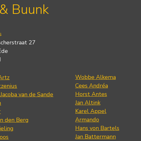
 & Buunk
s
scherstraat 27
Ede
d
Wobbe Alkema
Artz
Cees Andréa
tzenius
Horst Antes
 Jacoba van de Sande
Jan Altink
n
Karel Appel
r
Armando
n den Berg
Hans von Bartels
eling
Jan Battermann
loos