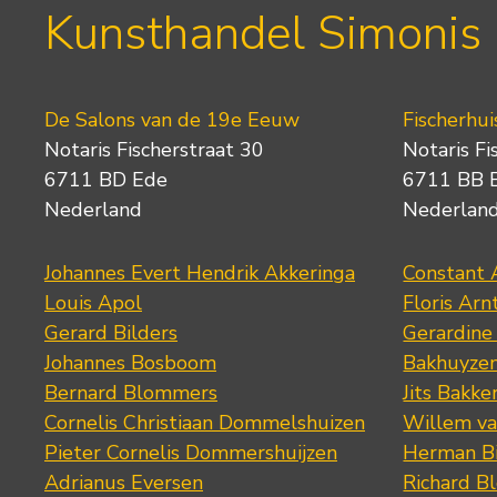
Kunsthandel Simonis
De Salons van de 19e Eeuw
Fischerhui
Notaris Fischerstraat 30
Notaris Fi
6711 BD Ede
6711 BB 
Nederland
Nederlan
Johannes Evert Hendrik Akkeringa
Constant 
Louis Apol
Floris Arn
Gerard Bilders
Gerardine
Johannes Bosboom
Bakhuyze
Bernard Blommers
Jits Bakke
Cornelis Christiaan Dommelshuizen
Willem va
Pieter Cornelis Dommershuijzen
Herman Bi
Adrianus Eversen
Richard B