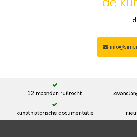
de kun
d
info@simon
12 maanden ruilrecht
levenslan
kunsthistorische documentatie
nieu