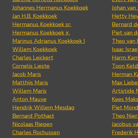
Johannes Hermanus Koekkoek
Johan van
Jan H.B. Koekkoek
Hetty Hey
Hermanus Koekkoek sr.
Bernard 
Hermanus Koekkoek jr.
Piet van 
Marinus Adrianus Koekkoek I
Theo van
Willem Koekkoek
Isaac Israe
Charles Leickert
Harm Kam
Cornelis Lieste
Toon Keld
Jacob Maris
Herman K
Matthijs Maris
Max Lieb
Willem Maris
Artistide 
Anton Mauve
Kees Mak
Hendrik Willem Mesdag
Piet Mond
Bernard Pothast
Theo Nier
Nicolaas Riegen
Jacobus v
Charles Rochussen
Frederik 