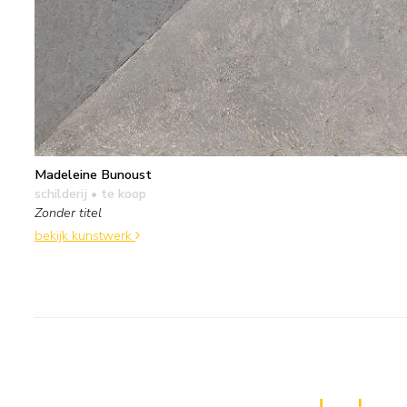
Madeleine Bunoust
schilderij
• te koop
Zonder titel
bekijk kunstwerk