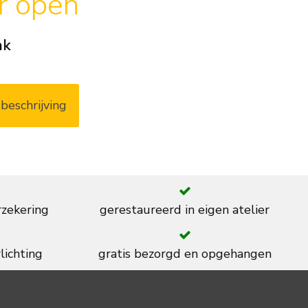
ar open
ak
beschrijving
rzekering
gerestaureerd in eigen atelier
lichting
gratis bezorgd en opgehangen