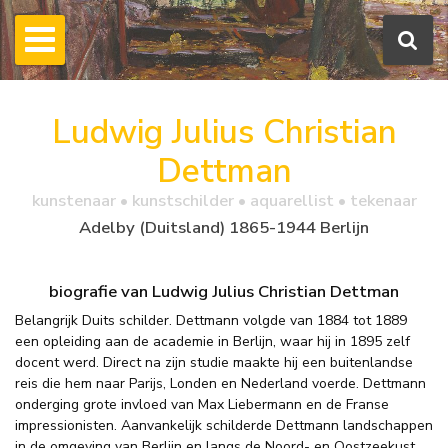
Ludwig Julius Christian
Dettman
kunstenaar • kunstschilder • aquarellist • tekenaar
Adelby (Duitsland) 1865-1944 Berlijn
biografie van Ludwig Julius Christian Dettman
Belangrijk Duits schilder. Dettmann volgde van 1884 tot 1889
een opleiding aan de academie in Berlijn, waar hij in 1895 zelf
docent werd. Direct na zijn studie maakte hij een buitenlandse
reis die hem naar Parijs, Londen en Nederland voerde. Dettmann
onderging grote invloed van Max Liebermann en de Franse
impressionisten. Aanvankelijk schilderde Dettmann landschappen
in de omgeving van Berlijn en langs de Noord- en Oostzeekust.