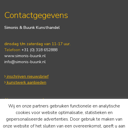
Contactgegevens
Simonis & Buunk Kunsthandel
dinsdag t/m zaterdag van 11-17 uur.
Telefoon
+31 (0) 318 652888
www.simonis-buunk.nl
info@simonis-buunk.nl
inschrijven nieuwsbrief
kunstwerk aanbieden
Algemene voorwaarden
Wij en onze partners gebruiken functionele en analytische
Privacy statement
Cookie Policy
cookies voor website optimalisatie, statistieken en
Disclaimer
gepersonaliseerde advertenties. Door gebruik te maken van
onze website of het sluiten van een overeenkomst, geeft u aan