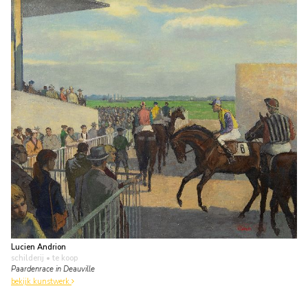
Lucien Andrion
schilderij
• te koop
Paardenrace in Deauville
bekijk kunstwerk