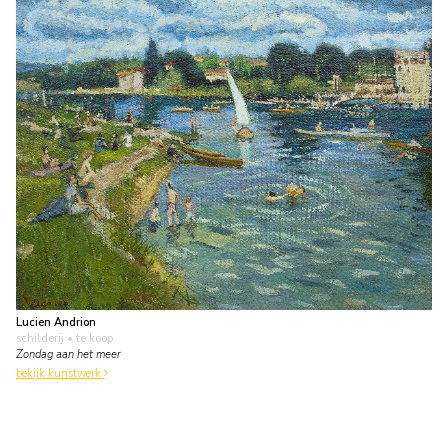
Lucien Andrion
schilderij
• te koop
Zondag aan het meer
bekijk kunstwerk