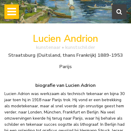
Lucien Andrion
kunstenaar • kunstschilder
Straatsburg (Duitsland, thans Frankrijk) 1889-1953
Parijs
biografie van Lucien Adrion
Lucien Adrion was werkzaam als technisch tekenaar en bijna 30
jaar toen hij in 1918 naar Parijs trok. Hij vond er een betrekking
als modetekenaar, maar al snel voerde zijn onrustige geest hem
verder, naar Londen, München, Frankfurt en Berlijn. Na veel
omzwervingen keerde hij terug naar Parijs, waar hij behalve als
schilder en tekenaar succes oogstte als lithograaf. In Berlijn had
hij een opleiding tot graficus gevolgd bij Hermann Struck, leraar