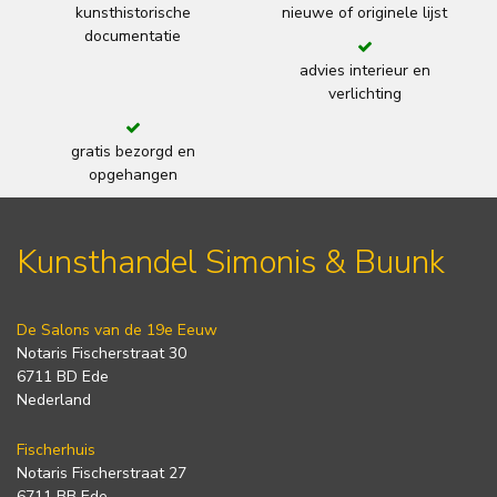
kunsthistorische
nieuwe of originele lijst
documentatie
advies interieur en
verlichting
gratis bezorgd en
opgehangen
Kunsthandel Simonis & Buunk
De Salons van de 19e Eeuw
Notaris Fischerstraat 30
6711 BD Ede
Nederland
Fischerhuis
Notaris Fischerstraat 27
6711 BB Ede