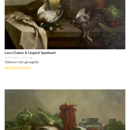
Louis Dubois & Léopold Speekaert
schilderij
• te koop
Stilleven met gevogelte
bekijk kunstwerk