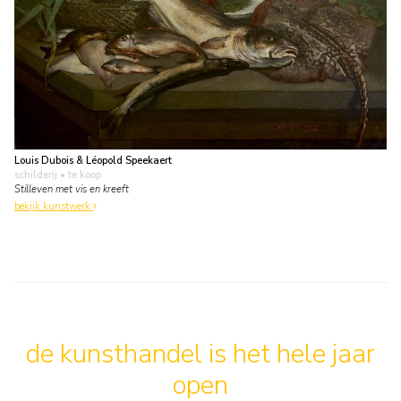
Louis Dubois & Léopold Speekaert
schilderij
• te koop
Stilleven met vis en kreeft
bekijk kunstwerk
de kunsthandel is het hele jaar
open