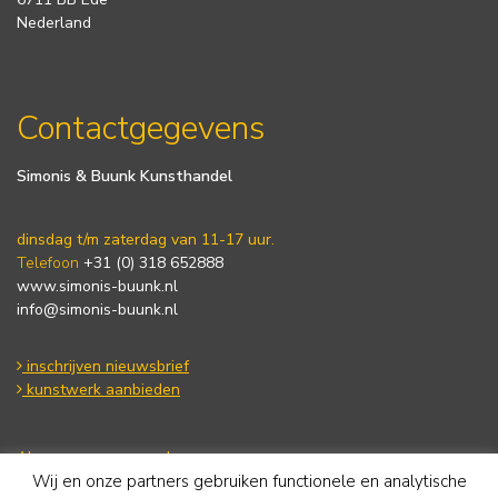
Nederland
Contactgegevens
Simonis & Buunk Kunsthandel
dinsdag t/m zaterdag van 11-17 uur.
Telefoon
+31 (0) 318 652888
www.simonis-buunk.nl
info@simonis-buunk.nl
inschrijven nieuwsbrief
kunstwerk aanbieden
Algemene voorwaarden
Wij en onze partners gebruiken functionele en analytische
Privacy statement