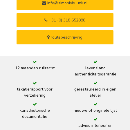
info@simonisbuunk.nl
+31 (0) 318 652888
routebeschrijving
12 maanden ruilrecht
levenslang
authenticiteitsgarantie
taxatierapport voor
gerestaureerd in eigen
verzekering
atelier
kunsthistorische
nieuwe of originele lijst
documentatie
advies interieur en