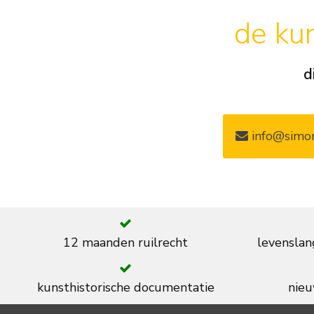
de kun
d
info@simon
12 maanden ruilrecht
levenslan
kunsthistorische documentatie
nieu