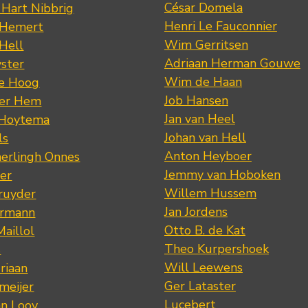
César Domela
 Hart Nibbrig
Henri Le Fauconnier
 Hemert
Wim Gerritsen
 Hell
Adriaan Herman Gouwe
ster
Wim de Haan
de Hoog
Job Hansen
der Hem
Jan van Heel
 Hoytema
Johan van Hell
ls
Anton Heyboer
erlingh Onnes
Jemmy van Hoboken
er
Willem Hussem
ruyder
Jan Jordens
ermann
Otto B. de Kat
Maillol
Theo Kurpershoek
s
Will Leewens
riaan
Ger Lataster
meijer
Lucebert
an Looy