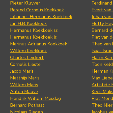
Pieter Kluyver
Ferdinand
Barend Cornelis Koekkoek
Evert van
Johannes Hermanus Koekkoek
Johan van
Jan H.B. Koekkoek
Hetty Hey
Hermanus Koekkoek sr.
Bernard 
Hermanus Koekkoek jr.
Piet van 
Marinus Adrianus Koekkoek I
Theo van
Willem Koekkoek
Isaac Israe
Charles Leickert
Harm Kam
Cornelis Lieste
Toon Keld
Jacob Maris
Herman K
Matthijs Maris
Max Lieb
Willem Maris
Artistide 
Anton Mauve
Kees Mak
Hendrik Willem Mesdag
Piet Mond
Bernard Pothast
Theo Nier
Nicolaas Riegen
Jacobus v