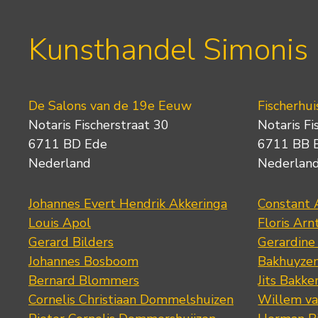
Kunsthandel Simonis
De Salons van de 19e Eeuw
Fischerhui
Notaris Fischerstraat 30
Notaris Fi
6711 BD Ede
6711 BB 
Nederland
Nederlan
Johannes Evert Hendrik Akkeringa
Constant 
Louis Apol
Floris Arn
Gerard Bilders
Gerardine
Johannes Bosboom
Bakhuyze
Bernard Blommers
Jits Bakke
Cornelis Christiaan Dommelshuizen
Willem va