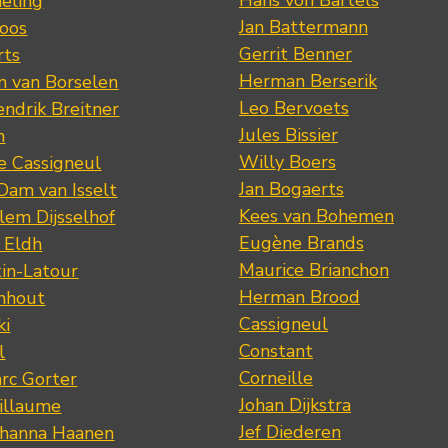
eling
Jan Battermann
loos
Gerrit Benner
rts
Herman Berserik
m van Borselen
Leo Bervoets
ndrik Breitner
Jules Bissier
n
Willy Boers
re Cassigneul
Jan Bogaerts
Dam van Isselt
Kees van Bohemen
lem Dijsselhof
Eugène Brands
n Eldh
Maurice Brianchon
tin-Latour
Herman Brood
nhout
Cassigneul
ki
Constant
l
Corneille
rc Gorter
Johan Dijkstra
illaume
Jef Diederen
ohanna Haanen