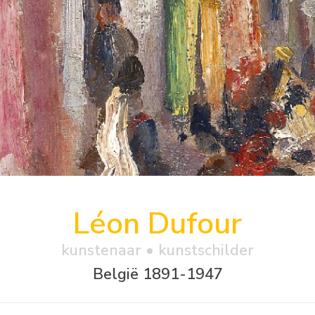
Léon Dufour
kunstenaar • kunstschilder
België 1891-1947