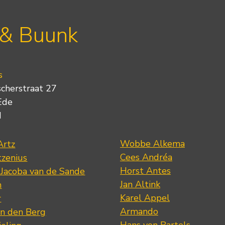
 & Buunk
s
scherstraat 27
Ede
d
Wobbe Alkema
Artz
Cees Andréa
tzenius
Horst Antes
 Jacoba van de Sande
Jan Altink
n
Karel Appel
r
Armando
n den Berg
Hans von Bartels