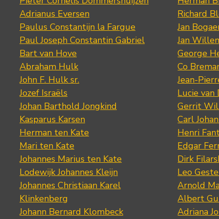
Pieter Cornelis Dommershuijzen
Herman Bi
Adrianus Eversen
Richard B
Paulus Constantijn la Fargue
Jan Bogae
Paul Joseph Constantin Gabriel
Jan Wille
Bart van Hove
George He
Abraham Hulk
Co Brema
John F. Hulk sr.
Jean-Pier
Jozef Israëls
Lucie van 
Johan Barthold Jongkind
Gerrit Wil
Kasparus Karsen
Carl Joha
Herman ten Kate
Henri Fan
Mari ten Kate
Edgar Fer
Johannes Marius ten Kate
Dirk Filars
Lodewijk Johannes Kleijn
Leo Geste
Johannes Christiaan Karel
Arnold Ma
Klinkenberg
Albert Gu
Johann Bernard Klombeck
Adriana J