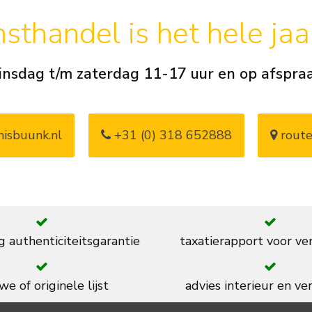
sthandel is het hele ja
insdag t/m zaterdag 11-17 uur en op afspra
isbuunk.nl
+31 (0) 318 652888
route
g authenticiteitsgarantie
taxatierapport voor ve
we of originele lijst
advies interieur en ver