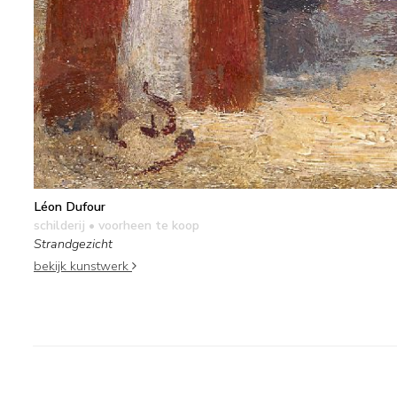
Léon Dufour
schilderij
• voorheen te koop
Strandgezicht
bekijk kunstwerk