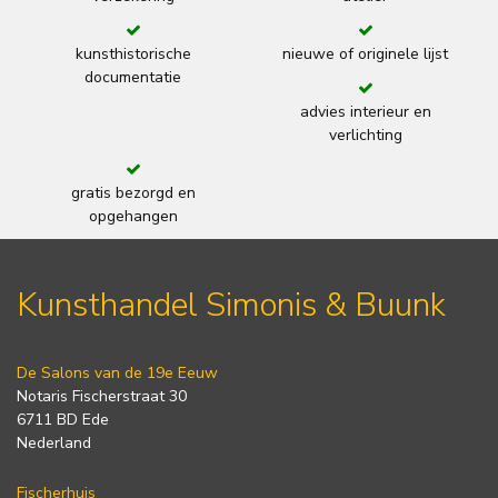
kunsthistorische
nieuwe of originele lijst
documentatie
advies interieur en
verlichting
gratis bezorgd en
opgehangen
Kunsthandel Simonis & Buunk
De Salons van de 19e Eeuw
Notaris Fischerstraat 30
6711 BD Ede
Nederland
Fischerhuis