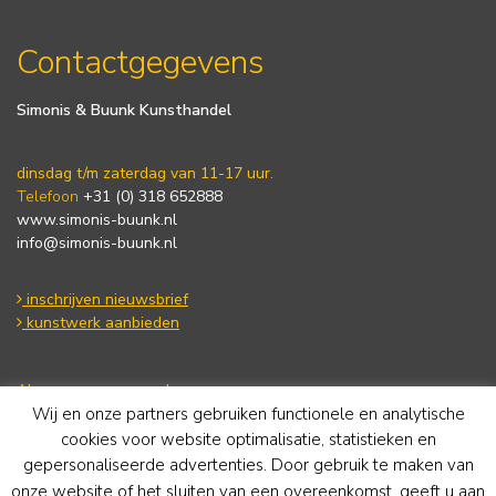
Contactgegevens
Simonis & Buunk Kunsthandel
dinsdag t/m zaterdag van 11-17 uur.
Telefoon
+31 (0) 318 652888
www.simonis-buunk.nl
info@simonis-buunk.nl
inschrijven nieuwsbrief
kunstwerk aanbieden
Algemene voorwaarden
Wij en onze partners gebruiken functionele en analytische
Privacy statement
Cookie Policy
cookies voor website optimalisatie, statistieken en
Disclaimer
gepersonaliseerde advertenties. Door gebruik te maken van
onze website of het sluiten van een overeenkomst, geeft u aan