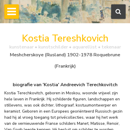
Kostia Tereshkovich
kunstenaar • kunstschilder • aquarellist • tekenaar
Meshcherskoye (Rusland) 1902-1978 Roquebrune
(Frankrijk)
biografie van 'Kostia' Andreevich Terechkovitch
Kostia Terechkovitch, geboren in Moskou, woonde vrijwel zijn
hele leven in Frankrijk. Hij schilderde figuren, landschappen en
stillevens, was ook dichter, lithograaf, kostuumontwerper en
keramist. Geboren in een Europees georiënteerd Russisch gezin
had hij al vroeg toegang tot privécollecties, waar hij het werk
van de vernieuwende Franse schilders Manet, Matisse, Renoir,
Van Gogh leerde kennen. Hij besluit om schilder te worden,