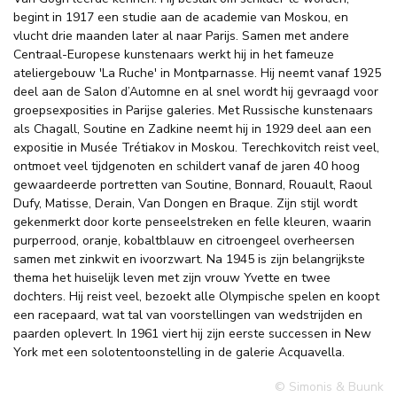
begint in 1917 een studie aan de academie van Moskou, en
vlucht drie maanden later al naar Parijs. Samen met andere
Centraal-Europese kunstenaars werkt hij in het fameuze
ateliergebouw 'La Ruche' in Montparnasse. Hij neemt vanaf 1925
deel aan de Salon d’Automne en al snel wordt hij gevraagd voor
groepsexposities in Parijse galeries. Met Russische kunstenaars
als Chagall, Soutine en Zadkine neemt hij in 1929 deel aan een
expositie in Musée Trétiakov in Moskou. Terechkovitch reist veel,
ontmoet veel tijdgenoten en schildert vanaf de jaren 40 hoog
gewaardeerde portretten van Soutine, Bonnard, Rouault, Raoul
Dufy, Matisse, Derain, Van Dongen en Braque. Zijn stijl wordt
gekenmerkt door korte penseelstreken en felle kleuren, waarin
purperrood, oranje, kobaltblauw en citroengeel overheersen
samen met zinkwit en ivoorzwart. Na 1945 is zijn belangrijkste
thema het huiselijk leven met zijn vrouw Yvette en twee
dochters. Hij reist veel, bezoekt alle Olympische spelen en koopt
een racepaard, wat tal van voorstellingen van wedstrijden en
paarden oplevert. In 1961 viert hij zijn eerste successen in New
York met een solotentoonstelling in de galerie Acquavella.
© Simonis & Buunk