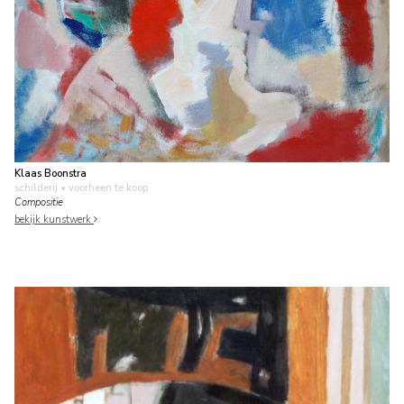
Klaas Boonstra
schilderij
• voorheen te koop
Compositie
bekijk kunstwerk