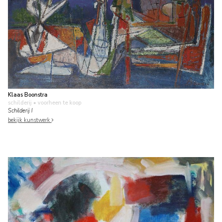
Klaas Boonstra
schilderij
• voorheen te koop
Schilderij I
bekijk kunstwerk