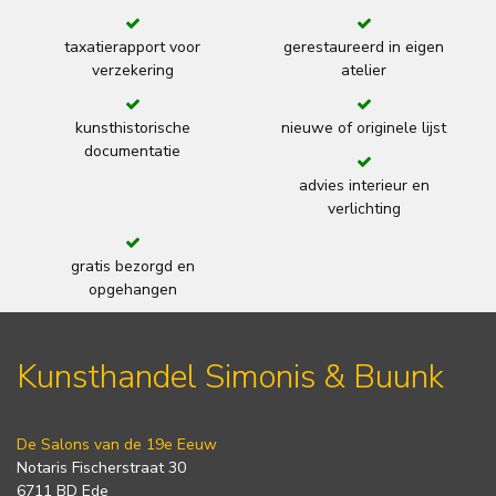
taxatierapport voor
gerestaureerd in eigen
verzekering
atelier
kunsthistorische
nieuwe of originele lijst
documentatie
advies interieur en
verlichting
gratis bezorgd en
opgehangen
Kunsthandel Simonis & Buunk
De Salons van de 19e Eeuw
Notaris Fischerstraat 30
6711 BD Ede