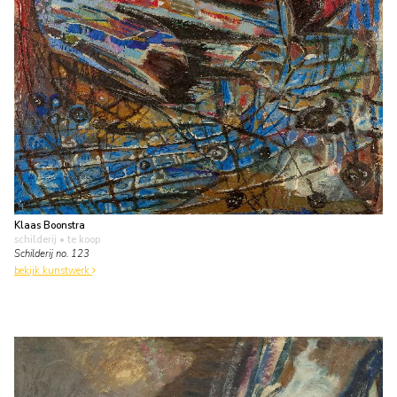
Klaas Boonstra
schilderij
• te koop
Schilderij no. 123
bekijk kunstwerk