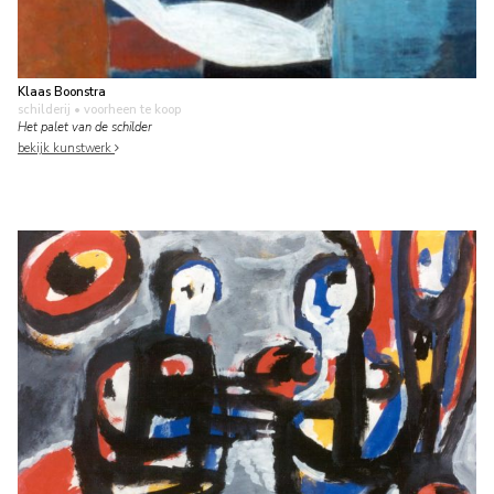
Klaas Boonstra
schilderij
• voorheen te koop
Het palet van de schilder
bekijk kunstwerk