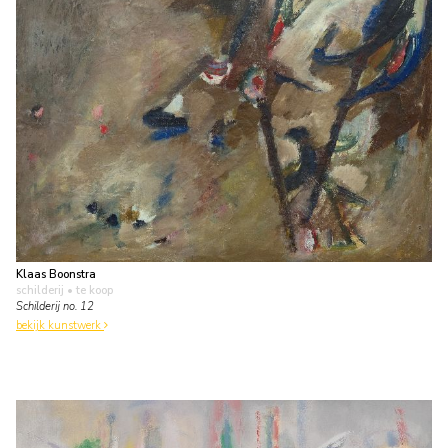
Klaas Boonstra
schilderij
• te koop
Schilderij no. 12
bekijk kunstwerk