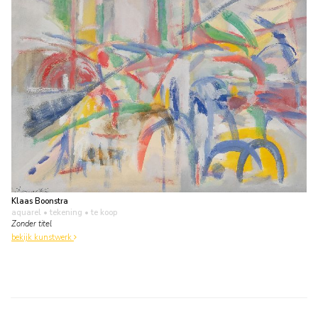
Klaas Boonstra
aquarel • tekening
• te koop
Zonder titel
bekijk kunstwerk