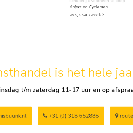
schilderij
• voorheen te koop
Anjers en Cyclamen
bekijk kunstwerk
sthandel is het hele ja
insdag t/m zaterdag 11-17 uur en op afspra
isbuunk.nl
+31 (0) 318 652888
route