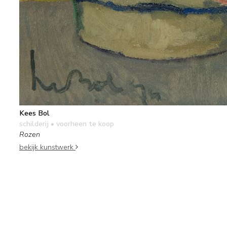
Kees Bol
schilderij
• voorheen te koop
Rozen
bekijk kunstwerk