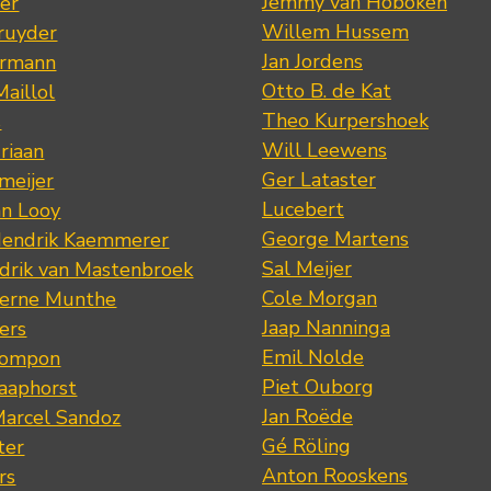
Jemmy van Hoboken
er
Willem Hussem
ruyder
Jan Jordens
ermann
Otto B. de Kat
Maillol
Theo Kurpershoek
s
Will Leewens
riaan
Ger Lataster
meijer
Lucebert
an Looy
George Martens
Hendrik Kaemmerer
Sal Meijer
drik van Mastenbroek
Cole Morgan
jerne Munthe
Jaap Nanninga
ers
Emil Nolde
Pompon
Piet Ouborg
Raaphorst
Jan Roëde
arcel Sandoz
Gé Röling
ter
Anton Rooskens
rs