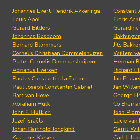
Johannes Evert Hendrik Akkeringa
Constant 
Louis Apol
Floris Arn
Gerard Bilders
Gerardine
Johannes Bosboom
Bakhuyze
Bernard Blommers
Jits Bakke
Cornelis Christiaan Dommelshuizen
Willem va
Pieter Cornelis Dommershuijzen
Herman Bi
Adrianus Eversen
Richard B
Paulus Constantijn la Fargue
Jan Bogae
Paul Joseph Constantin Gabriel
Jan Wille
Bart van Hove
George He
Abraham Hulk
Co Brema
John F. Hulk sr.
Jean-Pier
Jozef Israëls
Lucie van 
Johan Barthold Jongkind
Gerrit Wil
Kasparus Karsen
Carl Joha