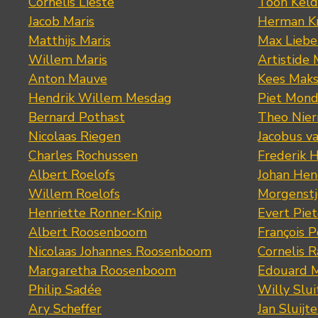
Cornelis Lieste
Toon Keld
Jacob Maris
Herman K
Matthijs Maris
Max Lieb
Willem Maris
Artistide 
Anton Mauve
Kees Mak
Hendrik Willem Mesdag
Piet Mond
Bernard Pothast
Theo Nier
Nicolaas Riegen
Jacobus v
Charles Rochussen
Frederik 
Albert Roelofs
Johan Hen
Willem Roelofs
Morgenst
Henriette Ronner-Knip
Evert Piet
Albert Roosenboom
François 
Nicolaas Johannes Roosenboom
Cornelis 
Margaretha Roosenboom
Edouard M
Philip Sadée
Willy Slui
Ary Scheffer
Jan Sluijte