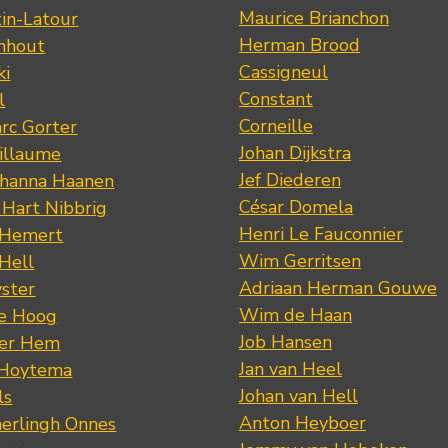
Maurice Brianchon
tin-Latour
Herman Brood
nhout
Cassigneul
ki
Constant
l
Corneille
rc Gorter
Johan Dijkstra
illaume
Jef Diederen
ohanna Haanen
César Domela
 Hart Nibbrig
Henri Le Fauconnier
 Hemert
Wim Gerritsen
 Hell
Adriaan Herman Gouwe
ster
Wim de Haan
de Hoog
Job Hansen
der Hem
Jan van Heel
 Hoytema
Johan van Hell
ls
Anton Heyboer
erlingh Onnes