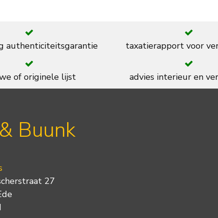
g authenticiteitsgarantie
taxatierapport voor ve
we of originele lijst
advies interieur en ver
 & Buunk
s
scherstraat 27
Ede
d