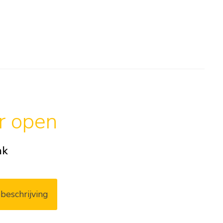
ar open
ak
beschrijving