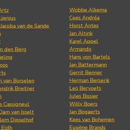
Wobbe Alkema
Artz
Cees Andréa
tzenius
Horst Antes
 Jacoba van de Sande
Jan Altink
n
Karel Appel
r
Armando
n den Berg
Hans von Bartels
eling
Jan Battermann
loos
Gerrit Benner
rts
Herman Berserik
m van Borselen
Leo Bervoets
ndrik Breitner
Jules Bissier
n
Willy Boers
re Cassigneul
Jan Bogaerts
Dam van Isselt
Kees van Bohemen
lem Dijsselhof
Eugène Brands
n Eldh