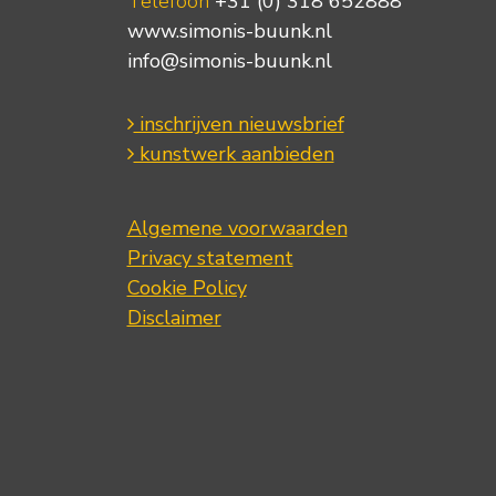
Telefoon
+31 (0) 318 652888
www.simonis-buunk.nl
info@simonis-buunk.nl
inschrijven nieuwsbrief
kunstwerk aanbieden
Algemene voorwaarden
Privacy statement
Cookie Policy
Disclaimer