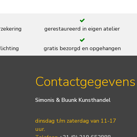
rzekering
gerestaureerd in eigen atelier
lichting
gratis bezorgd en opgehangen
Contactgegevens
Simonis & Buunk Kunsthandel
dinsdag t/m zaterdag van 11-17
uur.