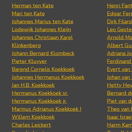
Herman ten Kate
Henri Fan
Mari ten Kate
Edgar Fer
Johannes Marius ten Kate
Dirk Filars
Lodewijk Johannes Kleijn
Leo Geste
Johannes Christiaan Karel
Arnold Ma
Klinkenberg
Albert Gu
Johann Bernard Klombeck
Adriana J
Pieter Kluyver
Ferdinand
Barend Cornelis Koekkoek
Evert van
Johannes Hermanus Koekkoek
Johan van
Jan H.B. Koekkoek
Hetty Hey
Hermanus Koekkoek sr.
Bernard 
Hermanus Koekkoek jr.
Piet van 
Marinus Adrianus Koekkoek I
Theo van
Willem Koekkoek
Isaac Israe
Charles Leickert
Harm Kam