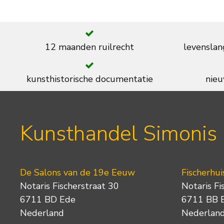
12 maanden ruilrecht
levenslan
kunsthistorische documentatie
nieu
Kunsthandel Simonis
De Salons van de 19e Eeuw
Fischerhui
Notaris Fischerstraat 30
Notaris Fi
6711 BD Ede
6711 BB 
Nederland
Nederlan