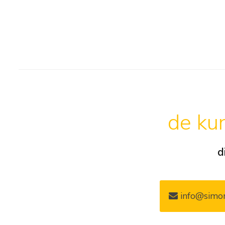
de kun
d
info@simon