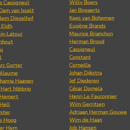
Willy Boers
re Cassigneul
Jan Bogaerts
Dam van Isselt
Kees van Bohemen
lem Dijsselhof
Eugène Brands
n Eldh
Maurice Brianchon
tin-Latour
Herman Brood
nhout
Cassigneul
ki
Constant
l
Corneille
rc Gorter
Johan Dijkstra
illaume
Jef Diederen
ohanna Haanen
César Domela
 Hart Nibbrig
Henri Le Fauconnier
 Hemert
Wim Gerritsen
 Hell
Adriaan Herman Gouwe
ster
Wim de Haan
de Hoog
Job Hansen
der Hem