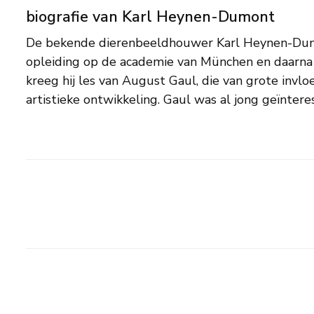
biografie van Karl Heynen-Dumont
De bekende dierenbeeldhouwer Karl Heynen-Dum
en het natuurlijk gedrag van dieren en bezocht regelma
opleiding op de academie van München en daarna o
in Berlijn om daar de dieren te observeren en t
kreeg hij les van August Gaul, die van grote invlo
leraar van Heynen-Dumont was de beeldhouwer Lo
artistieke ontwikkeling. Gaul was al jong geïnter