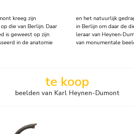
ont kreeg zijn
tig de dierentuin
p die van Berlijn. Daar
e schetsen. Een andere
ed is geweest op zijn
uis Tuaillon, maker
esseerd in de anatomie
van monumentale beelde
te koop
beelden van Karl Heynen-Dumont