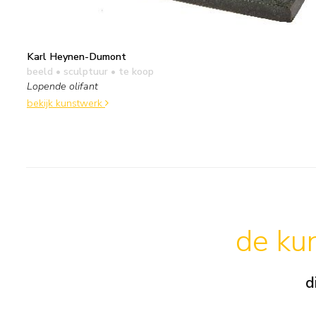
Karl Heynen-Dumont
beeld • sculptuur
• te koop
Lopende olifant
bekijk kunstwerk
de kun
d