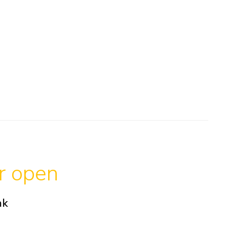
ar open
ak