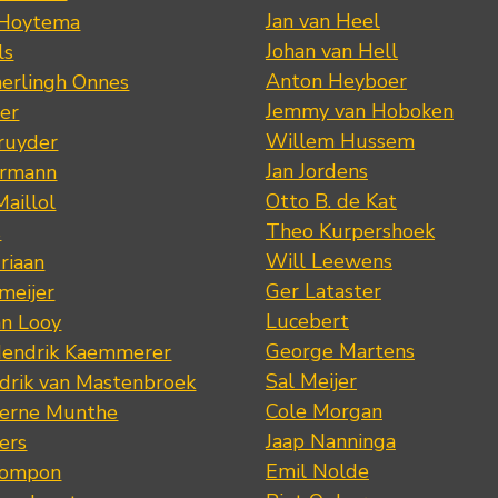
Jan van Heel
 Hoytema
Johan van Hell
ls
Anton Heyboer
erlingh Onnes
Jemmy van Hoboken
er
Willem Hussem
ruyder
Jan Jordens
ermann
Otto B. de Kat
Maillol
Theo Kurpershoek
s
Will Leewens
riaan
Ger Lataster
meijer
Lucebert
an Looy
George Martens
Hendrik Kaemmerer
Sal Meijer
drik van Mastenbroek
Cole Morgan
jerne Munthe
Jaap Nanninga
ers
Emil Nolde
Pompon