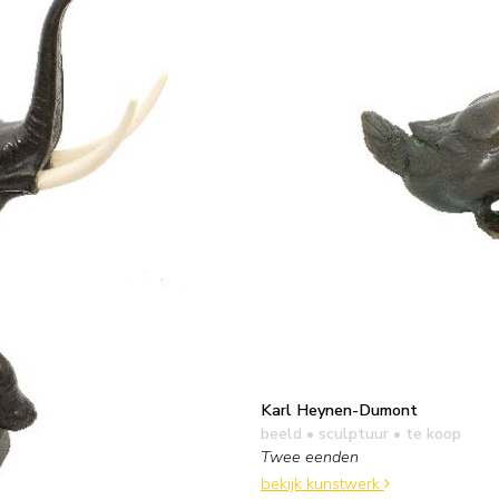
Karl Heynen-Dumont
beeld • sculptuur
• te koop
Twee eenden
bekijk kunstwerk