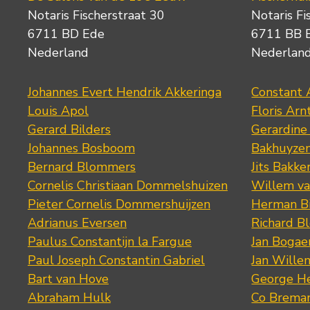
Notaris Fischerstraat 30
Notaris Fi
6711 BD Ede
6711 BB 
Nederland
Nederlan
Johannes Evert Hendrik Akkeringa
Constant 
Louis Apol
Floris Arn
Gerard Bilders
Gerardine
Johannes Bosboom
Bakhuyze
Bernard Blommers
Jits Bakke
Cornelis Christiaan Dommelshuizen
Willem va
Pieter Cornelis Dommershuijzen
Herman Bi
Adrianus Eversen
Richard B
Paulus Constantijn la Fargue
Jan Bogae
Paul Joseph Constantin Gabriel
Jan Wille
Bart van Hove
George He
Abraham Hulk
Co Brema