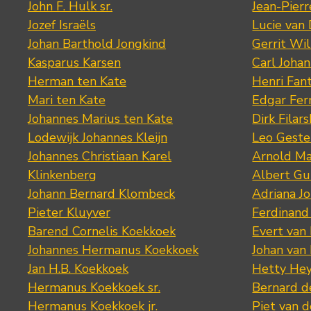
John F. Hulk sr.
Jean-Pier
Jozef Israëls
Lucie van 
Johan Barthold Jongkind
Gerrit Wil
Kasparus Karsen
Carl Joha
Herman ten Kate
Henri Fan
Mari ten Kate
Edgar Fer
Johannes Marius ten Kate
Dirk Filars
Lodewijk Johannes Kleijn
Leo Geste
Johannes Christiaan Karel
Arnold Ma
Klinkenberg
Albert Gu
Johann Bernard Klombeck
Adriana J
Pieter Kluyver
Ferdinand
Barend Cornelis Koekkoek
Evert van
Johannes Hermanus Koekkoek
Johan van
Jan H.B. Koekkoek
Hetty Hey
Hermanus Koekkoek sr.
Bernard 
Hermanus Koekkoek jr.
Piet van 