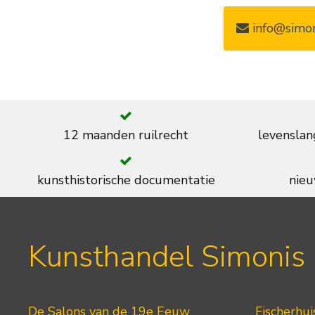
info@simon
12 maanden ruilrecht
levenslan
kunsthistorische documentatie
nieu
Kunsthandel Simonis
De Salons van de 19e Eeuw
Fischerhui