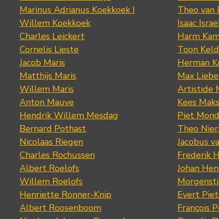
Marinus Adrianus Koekkoek I
Theo van
Willem Koekkoek
Isaac Israe
Charles Leickert
Harm Kam
Cornelis Lieste
Toon Keld
Jacob Maris
Herman K
Matthijs Maris
Max Lieb
Willem Maris
Artistide 
Anton Mauve
Kees Mak
Hendrik Willem Mesdag
Piet Mond
Bernard Pothast
Theo Nier
Nicolaas Riegen
Jacobus v
Charles Rochussen
Frederik 
Albert Roelofs
Johan Hen
Willem Roelofs
Morgenst
Henriette Ronner-Knip
Evert Piet
Albert Roosenboom
François 