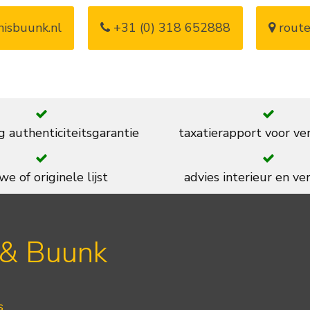
isbuunk.nl
+31 (0) 318 652888
route
g authenticiteitsgarantie
taxatierapport voor ve
we of originele lijst
advies interieur en ver
 & Buunk
s