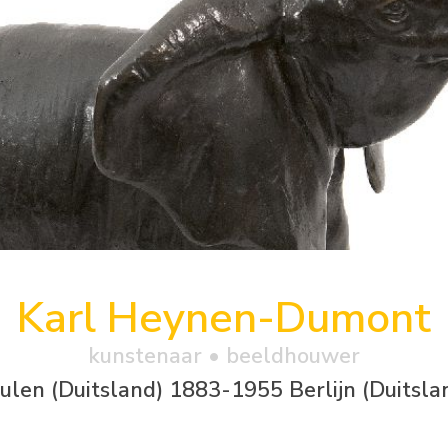
Karl Heynen-Dumont
kunstenaar • beeldhouwer
ulen (Duitsland) 1883-1955 Berlijn (Duitsla