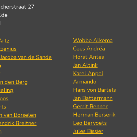
scherstraat 27
Ede
d
Wobbe Alkema
Artz
Cees Andréa
tzenius
Horst Antes
 Jacoba van de Sande
Jan Altink
n
Karel Appel
r
Armando
n den Berg
Hans von Bartels
eling
Jan Battermann
loos
Gerrit Benner
rts
Herman Berserik
m van Borselen
Leo Bervoets
ndrik Breitner
Jules Bissier
n