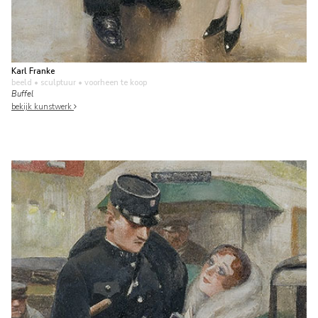
Karl Franke
beeld • sculptuur
• voorheen te koop
Buffel
bekijk kunstwerk