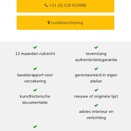
+31 (0) 318 652888
routebeschrijving
12 maanden ruilrecht
levenslang
authenticiteitsgarantie
taxatierapport voor
gerestaureerd in eigen
verzekering
atelier
kunsthistorische
nieuwe of originele lijst
documentatie
advies interieur en
verlichting