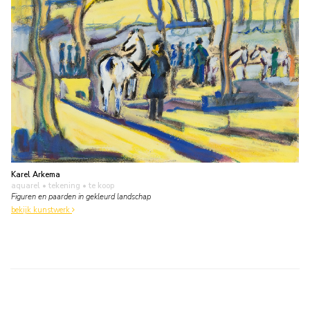
Karel Arkema
aquarel • tekening
• te koop
Figuren en paarden in gekleurd landschap
bekijk kunstwerk