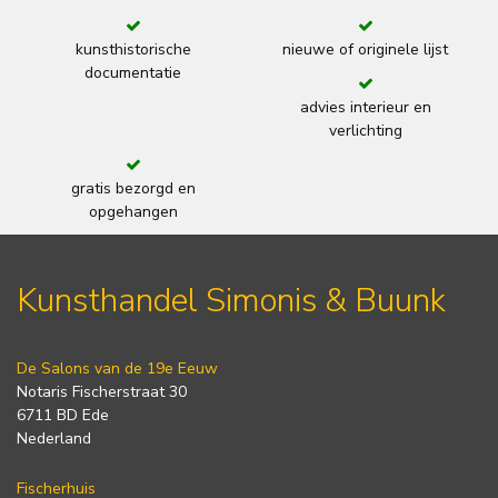
kunsthistorische
nieuwe of originele lijst
documentatie
advies interieur en
verlichting
gratis bezorgd en
opgehangen
Kunsthandel Simonis & Buunk
De Salons van de 19e Eeuw
Notaris Fischerstraat 30
6711 BD Ede
Nederland
Fischerhuis