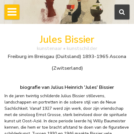
Jules Bissier
kunstenaar • kunstschilder
Freiburg im Breisgau (Duitsland) 1893-1965 Ascona
(Zwitserland)
biografie van Julius Heinrich 'Jules' Bissier
In de jaren twintig schilderde Julius Bissier stillevens,
landschappen en portretten in de sobere stijl van de Neue
Sachlichkeit. Vanaf 1927 werd zijn werk, door zijn vriendschap
met de sinoloog Ernst Grosse, sterk beïnvloed door de spirituele
kunst uit Oost-Azië. In deze periode leerde hij Willy Baumeister
kennen, die hem er toe bracht afstand te doen van de figuratieve
schilderkunst. Tussen 1930 en 1946 maakte Bissier vele