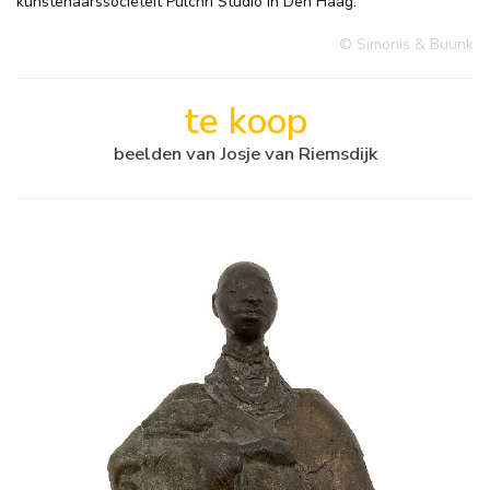
kunstenaarssociëteit Pulchri Studio in Den Haag.
© Simonis & Buunk
te koop
beelden van Josje van Riemsdijk