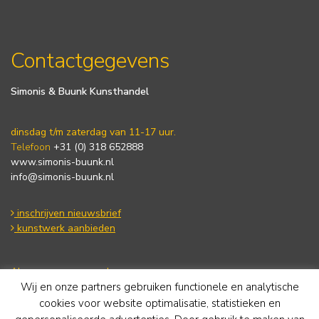
Contactgegevens
Simonis & Buunk Kunsthandel
dinsdag t/m zaterdag van 11-17 uur.
Telefoon
+31 (0) 318 652888
www.simonis-buunk.nl
info@simonis-buunk.nl
inschrijven nieuwsbrief
kunstwerk aanbieden
Algemene voorwaarden
Wij en onze partners gebruiken functionele en analytische
Privacy statement
Cookie Policy
cookies voor website optimalisatie, statistieken en
Disclaimer