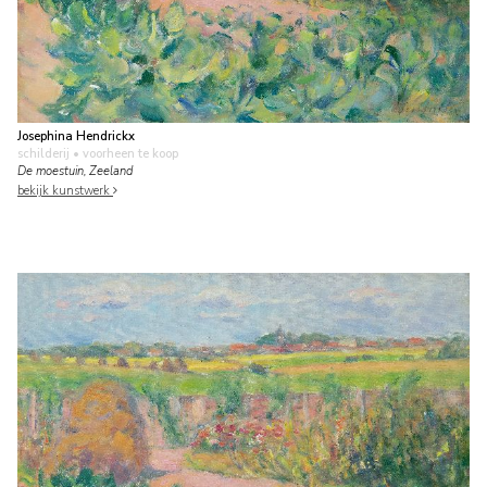
Josephina Hendrickx
schilderij
• voorheen te koop
De moestuin, Zeeland
bekijk kunstwerk