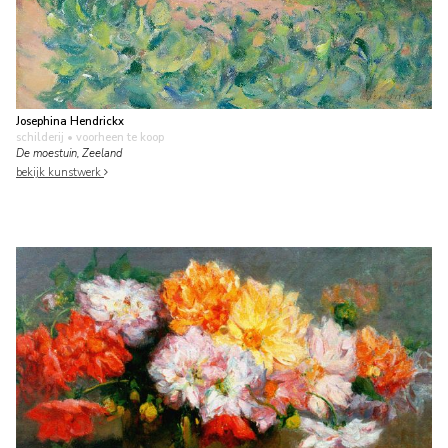
Josephina Hendrickx
schilderij
• voorheen te koop
De moestuin, Zeeland
bekijk kunstwerk