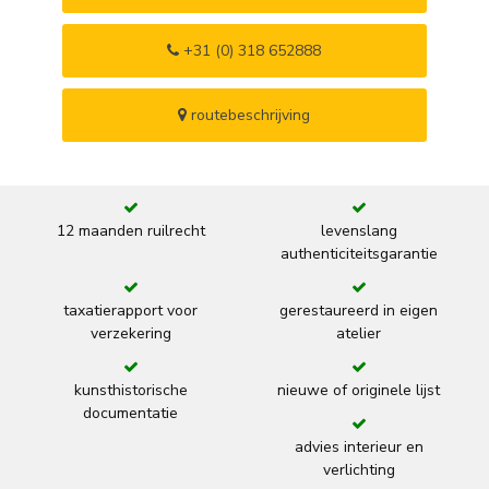
+31 (0) 318 652888
routebeschrijving
12 maanden ruilrecht
levenslang
authenticiteitsgarantie
taxatierapport voor
gerestaureerd in eigen
verzekering
atelier
kunsthistorische
nieuwe of originele lijst
documentatie
advies interieur en
verlichting