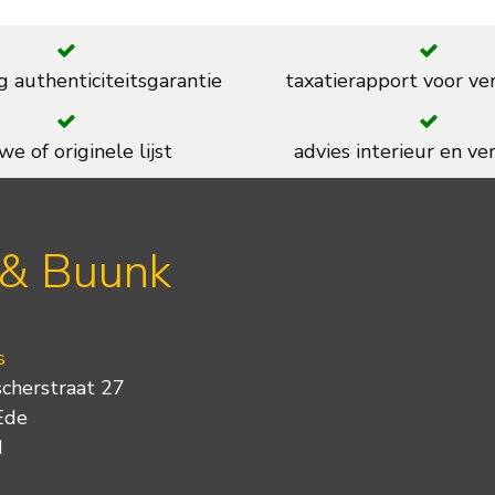
g authenticiteitsgarantie
taxatierapport voor ve
we of originele lijst
advies interieur en ver
 & Buunk
s
scherstraat 27
Ede
d