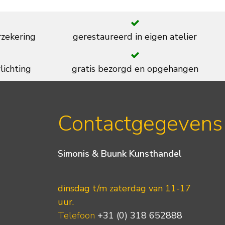
rzekering
gerestaureerd in eigen atelier
lichting
gratis bezorgd en opgehangen
Contactgegevens
Simonis & Buunk Kunsthandel
dinsdag t/m zaterdag van 11-17
uur.
Telefoon
+31 (0) 318 652888