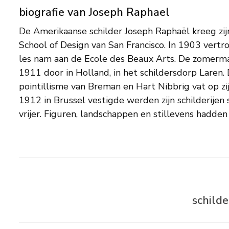
biografie van Joseph Raphael
De Amerikaanse schilder Joseph Raphaël kreeg zij
scenes van het drukke Brusselse stadsleven. E
School of Design van San Francisco. In 1903 vertrok 
verhuizing naar het platteland bij Ukkel in
les nam aan de Ecole des Beaux Arts. De zomerma
schilderen van de natuur rond het plateau w
1911 door in Holland, in het schildersdorp Laren.
uitzichten vanuit zijn tuin aan de de paradijselijke Rue 
pointillisme van Breman en Hart Nibbrig vat op zijn 
hij in 1940 terugkeerde naar de Verenigde State
1912 in Brussel vestigde werden zijn schilderijen 
tot 1939 in Oegstgeest. Daar waren de zee bij No
vrijer. Figuren, landschappen en stillevens hadden 
schild