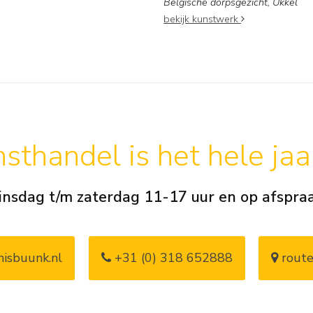
Belgische dorpsgezicht, Ukkel
bekijk kunstwerk
sthandel is het hele ja
insdag t/m zaterdag 11-17 uur en op afspra
isbuunk.nl
+31 (0) 318 652888
route