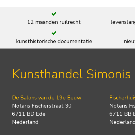
12 maanden ruilrecht
levenslan
kunsthistorische documentatie
nieu
Kunsthandel Simonis
De Salons van de 19e Eeuw
Fischerhui
Notaris Fischerstraat 30
Notaris Fi
6711 BD Ede
6711 BB 
Nederland
Nederlan