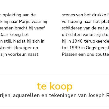
n opleiding aan de
en daaropvolgende
hij naar Parijs, waar hij
spireerde hem tot het
anden bracht hij vanaf
aar hij woonde en de
 Daar kreeg het
Englande. Voordat
stijl. Nadat hij zich in
n woonde hij van 1929
steeds kleuriger en
ordwijk en de Kager
zijn voorkeur, naast
Plassen een onuitputteli
te koop
erijen, aquarellen en tekeningen van Joseph 