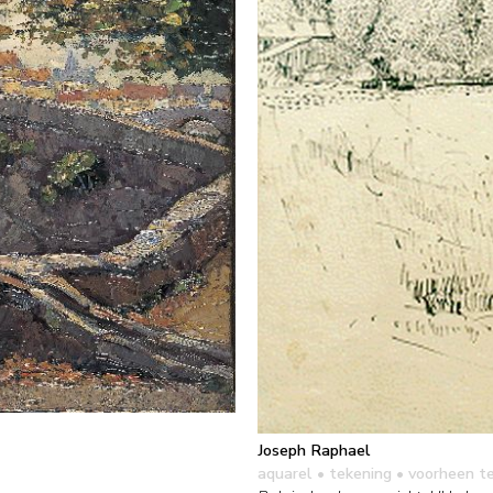
Joseph Raphael
aquarel • tekening
• voorheen t