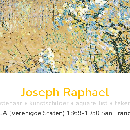
Joseph Raphael
stenaar • kunstschilder • aquarellist • teke
CA (Verenigde Staten) 1869-1950 San Franc