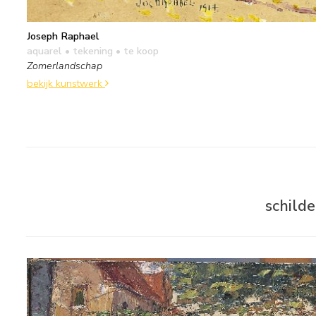
Joseph Raphael
aquarel • tekening
• te koop
Zomerlandschap
bekijk kunstwerk
schild