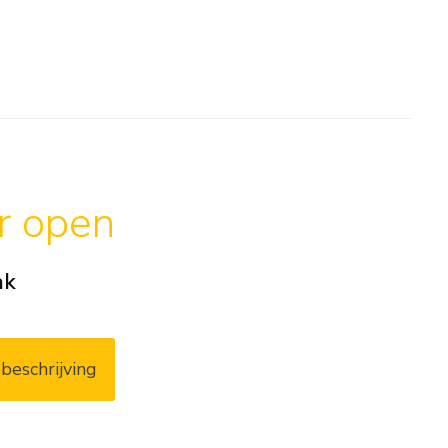
ar open
ak
beschrijving