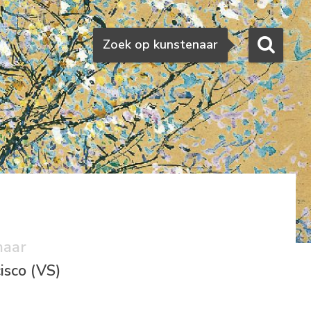
Zoeken
Zoek op kunstenaar
naar
isco (VS)