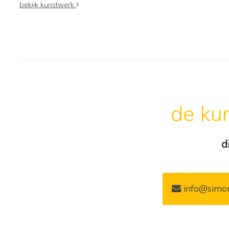
bekijk kunstwerk
de kun
d
info@simon