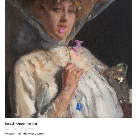
Joseph Oppenheimer
schilderij
• te koop
Vrouw met lathyrusbloem