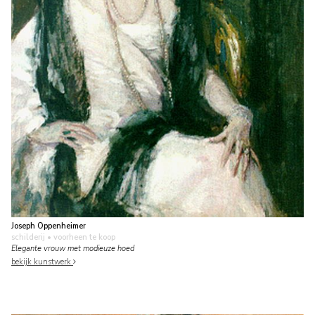
Joseph Oppenheimer
schilderij
• voorheen te koop
Elegante vrouw met modieuze hoed
bekijk kunstwerk