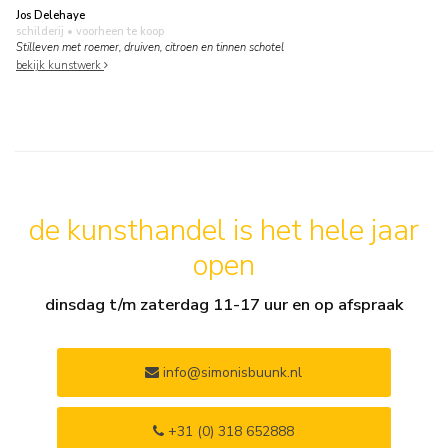
Jos Delehaye
schilderij
• voorheen te koop
Stilleven met roemer, druiven, citroen en tinnen schotel
bekijk kunstwerk
de kunsthandel is het hele jaar
open
dinsdag t/m zaterdag 11-17 uur en op afspraak
info@simonisbuunk.nl
+31 (0) 318 652888