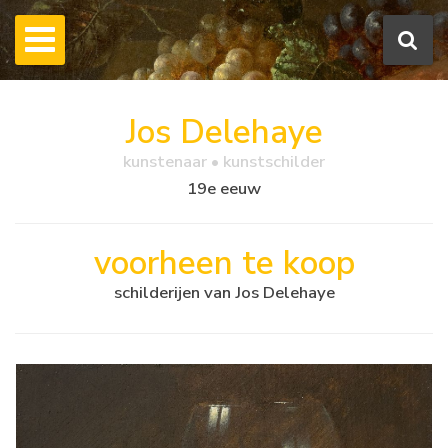
Jos Delehaye
kunstenaar • kunstschilder
19e eeuw
voorheen te koop
schilderijen van Jos Delehaye