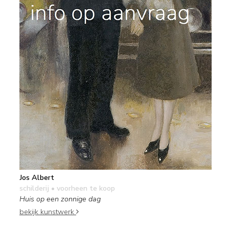
Jos Albert
schilderij
• voorheen te koop
Huis op een zonnige dag
bekijk kunstwerk