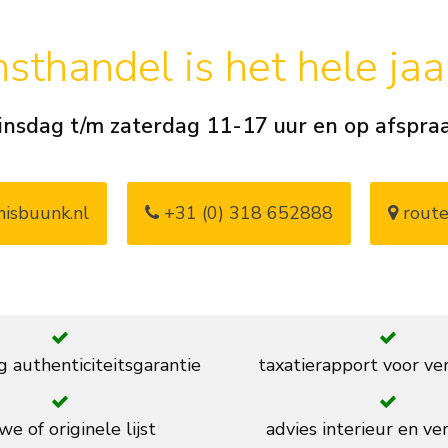
sthandel is het hele ja
insdag t/m zaterdag 11-17 uur en op afspra
isbuunk.nl
+31 (0) 318 652888
route
g authenticiteitsgarantie
taxatierapport voor ve
we of originele lijst
advies interieur en ver