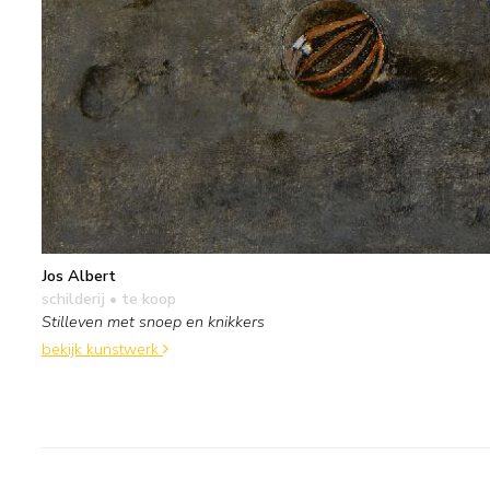
Jos Albert
schilderij
• te koop
Stilleven met snoep en knikkers
bekijk kunstwerk