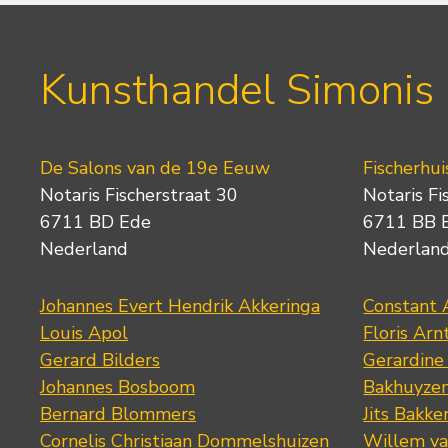
Kunsthandel Simonis
De Salons van de 19e Eeuw
Fischerhui
Notaris Fischerstraat 30
Notaris Fi
6711 BD Ede
6711 BB 
Nederland
Nederlan
Johannes Evert Hendrik Akkeringa
Constant 
Louis Apol
Floris Arn
Gerard Bilders
Gerardine
Johannes Bosboom
Bakhuyze
Bernard Blommers
Jits Bakke
Cornelis Christiaan Dommelshuizen
Willem va