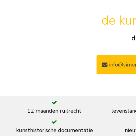
de kun
d
info@simon
12 maanden ruilrecht
levenslan
kunsthistorische documentatie
nieu