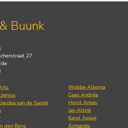
 & Buunk
s
scherstraat 27
Ede
d
Wobbe Alkema
Artz
Cees Andréa
tzenius
Horst Antes
 Jacoba van de Sande
Jan Altink
n
Karel Appel
r
Armando
n den Berg