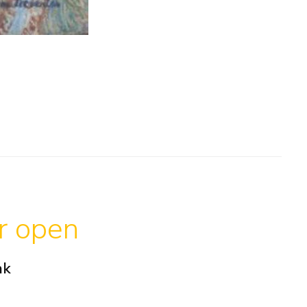
ar open
ak