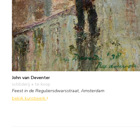
John van Deventer
schilderij
• te koop
Feest in de Reguliersdwarsstraat, Amsterdam
bekijk kunstwerk