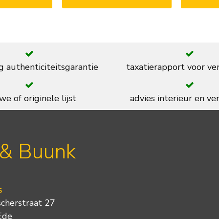
g authenticiteitsgarantie
taxatierapport voor ve
we of originele lijst
advies interieur en ver
 & Buunk
s
scherstraat 27
Ede