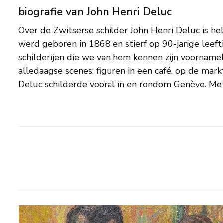
biografie van John Henri Deluc
Over de Zwitserse schilder John Henri Deluc is he
palet zet hij een herfstige boomgaard, een berg
werd geboren in 1868 en stierf op 90-jarige leefti
neer. In zijn interieur schilderijen met figuren geef
schilderijen die we van hem kennen zijn voorname
uitgesproken kleuren, een grove toets en krachtige b
alledaagse scenes: figuren in een café, op de markt
weer. Een schilderij van hem is opgenomen in de c
Deluc schilderde vooral in en rondom Genève. Me