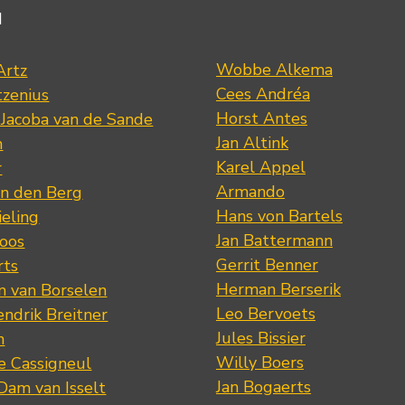
d
Wobbe Alkema
Artz
Cees Andréa
tzenius
Horst Antes
 Jacoba van de Sande
Jan Altink
n
Karel Appel
r
Armando
n den Berg
Hans von Bartels
eling
Jan Battermann
loos
Gerrit Benner
rts
Herman Berserik
m van Borselen
Leo Bervoets
ndrik Breitner
Jules Bissier
n
Willy Boers
re Cassigneul
Jan Bogaerts
Dam van Isselt