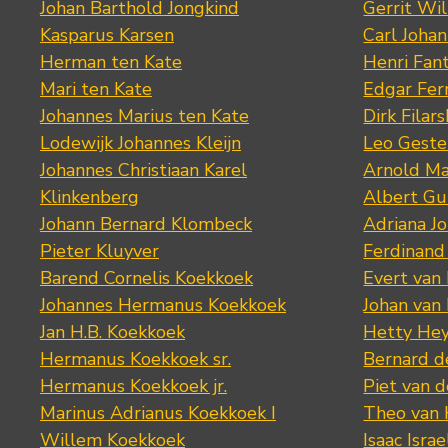
Johan Barthold Jongkind
Gerrit Wil
Kasparus Karsen
Carl Joha
Herman ten Kate
Henri Fan
Mari ten Kate
Edgar Fer
Johannes Marius ten Kate
Dirk Filars
Lodewijk Johannes Kleijn
Leo Geste
Johannes Christiaan Karel
Arnold Ma
Klinkenberg
Albert Gu
Johann Bernard Klombeck
Adriana J
Pieter Kluyver
Ferdinand
Barend Cornelis Koekkoek
Evert van
Johannes Hermanus Koekkoek
Johan van
Jan H.B. Koekkoek
Hetty Hey
Hermanus Koekkoek sr.
Bernard 
Hermanus Koekkoek jr.
Piet van 
Marinus Adrianus Koekkoek I
Theo van
Willem Koekkoek
Isaac Israe