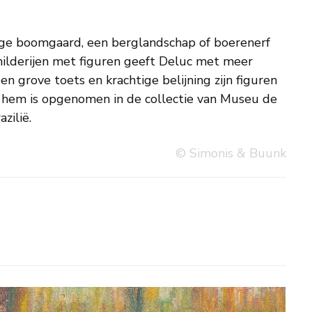
zilië.
© Simonis & Buunk