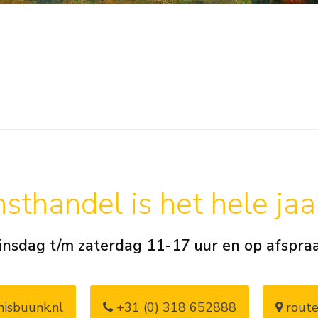
sthandel is het hele ja
insdag t/m zaterdag 11-17 uur en op afspra
isbuunk.nl
+31 (0) 318 652888
route