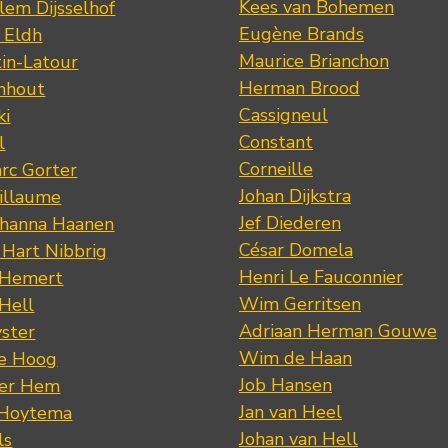
Kees van Bohemen
lem Dijsselhof
Eugène Brands
n Eldh
Maurice Brianchon
tin-Latour
Herman Brood
nhout
Cassigneul
ki
Constant
l
Corneille
rc Gorter
Johan Dijkstra
illaume
Jef Diederen
ohanna Haanen
César Domela
 Hart Nibbrig
Henri Le Fauconnier
 Hemert
Wim Gerritsen
 Hell
Adriaan Herman Gouwe
ster
Wim de Haan
de Hoog
Job Hansen
der Hem
Jan van Heel
 Hoytema
Johan van Hell
ls