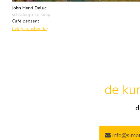
John Henri Deluc
schilderij
• te koop
Café dansant
bekijk kunstwerk
de kun
d
info@simon