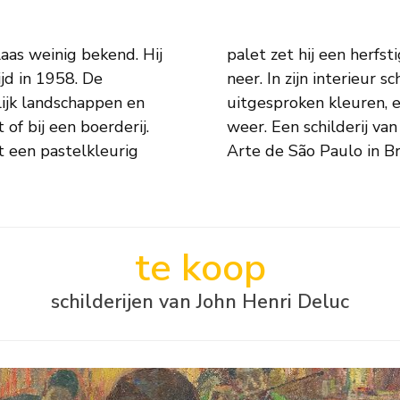
laas weinig bekend. Hij
landschap of boerenerf
jd in 1958. De
t Deluc met meer
lijk landschappen en
elijning zijn figuren
 of bij een boerderij.
ollectie van Museu de
t een pastelkleurig
Arte de São Paulo in Bra
te koop
schilderijen van John Henri Deluc