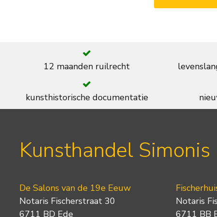
12 maanden ruilrecht
levenslan
kunsthistorische documentatie
nieu
Kunsthandel Simonis
De Salons van de 19e Eeuw
Fischerhui
Notaris Fischerstraat 30
Notaris Fi
6711 BD Ede
6711 BB 