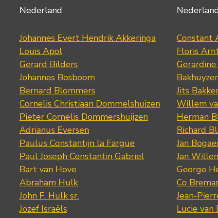
Nederland
Nederlan
Johannes Evert Hendrik Akkeringa
Constant 
Louis Apol
Floris Arn
Gerard Bilders
Gerardine
Johannes Bosboom
Bakhuyze
Bernard Blommers
Jits Bakke
Cornelis Christiaan Dommelshuizen
Willem va
Pieter Cornelis Dommershuijzen
Herman Bi
Adrianus Eversen
Richard B
Paulus Constantijn la Fargue
Jan Bogae
Paul Joseph Constantin Gabriel
Jan Wille
Bart van Hove
George He
Abraham Hulk
Co Brema
John F. Hulk sr.
Jean-Pier
Jozef Israëls
Lucie van 