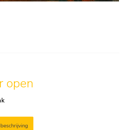
ar open
ak
beschrijving