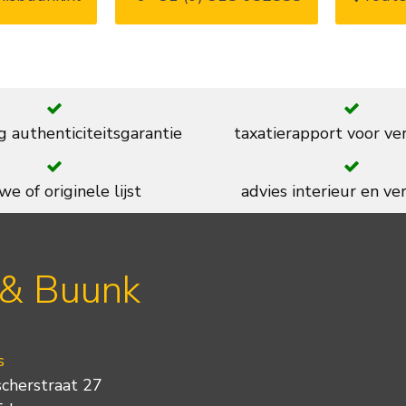
g authenticiteitsgarantie
taxatierapport voor ve
we of originele lijst
advies interieur en ver
 & Buunk
s
scherstraat 27