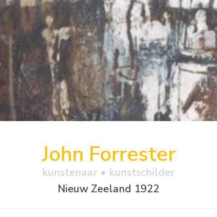
John Forrester
kunstenaar • kunstschilder
Nieuw Zeeland 1922