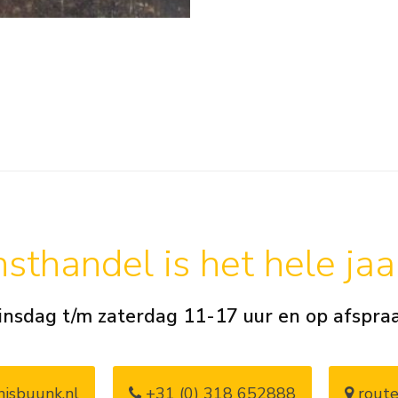
sthandel is het hele ja
insdag t/m zaterdag 11-17 uur en op afspra
isbuunk.nl
+31 (0) 318 652888
route