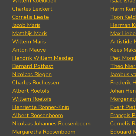
Willem Koekkoek
Isaac Israe
Charles Leickert
Harm Kam
Cornelis Lieste
Toon Keld
Jacob Maris
Herman K
Matthijs Maris
Max Lieb
Willem Maris
Artistide 
Anton Mauve
Kees Mak
Hendrik Willem Mesdag
Piet Mond
Bernard Pothast
Theo Nier
Nicolaas Riegen
Jacobus v
Charles Rochussen
Frederik 
Albert Roelofs
Johan Hen
Willem Roelofs
Morgenst
Henriette Ronner-Knip
Evert Piet
Albert Roosenboom
François 
Nicolaas Johannes Roosenboom
Cornelis 
Margaretha Roosenboom
Edouard M