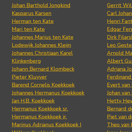
Johan Barthold Jongkind
Gerrit Wil
Kasparus Karsen
Carl Joha
Herman ten Kate
Henri Fan
Mari ten Kate
Edgar Fer
Johannes Marius ten Kate
Dirk Filars
Lodewijk Johannes Kleijn
Leo Geste
Johannes Christiaan Karel
Arnold Ma
Klinkenberg
Albert Gu
Johann Bernard Klombeck
Adriana J
Pieter Kluyver
Ferdinand
Barend Cornelis Koekkoek
Evert van
Johannes Hermanus Koekkoek
Johan van
Jan H.B. Koekkoek
Hetty Hey
Hermanus Koekkoek sr.
Bernard 
Hermanus Koekkoek jr.
Piet van 
Marinus Adrianus Koekkoek I
Theo van