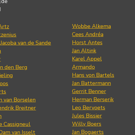
Ede
d
Wobbe Alkema
Artz
Cees Andréa
tzenius
Horst Antes
 Jacoba van de Sande
Jan Altink
n
Karel Appel
r
Armando
n den Berg
Hans von Bartels
eling
Jan Battermann
loos
Gerrit Benner
rts
Herman Berserik
m van Borselen
Leo Bervoets
ndrik Breitner
Jules Bissier
n
Willy Boers
re Cassigneul
Jan Bogaerts
Dam van Isselt