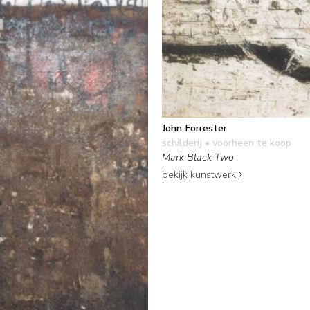
John Forrester
schilderij
• voorheen te koop
Mark Black Two
bekijk kunstwerk