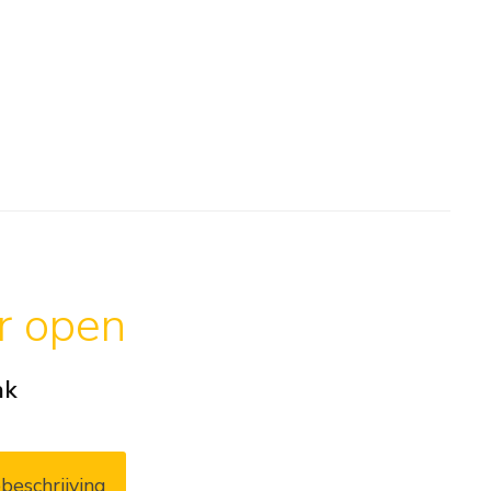
ar open
ak
beschrijving