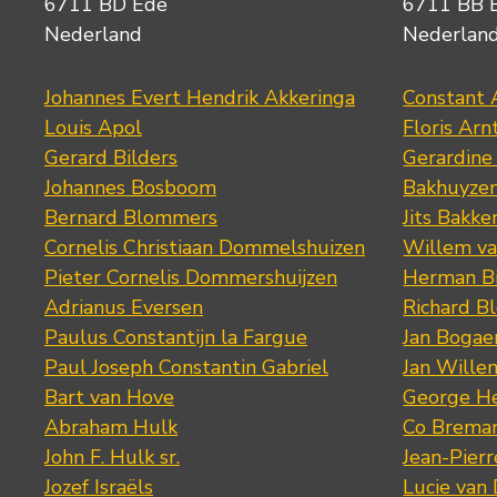
6711 BD Ede
6711 BB 
Nederland
Nederlan
Johannes Evert Hendrik Akkeringa
Constant 
Louis Apol
Floris Arn
Gerard Bilders
Gerardine
Johannes Bosboom
Bakhuyze
Bernard Blommers
Jits Bakke
Cornelis Christiaan Dommelshuizen
Willem va
Pieter Cornelis Dommershuijzen
Herman Bi
Adrianus Eversen
Richard B
Paulus Constantijn la Fargue
Jan Bogae
Paul Joseph Constantin Gabriel
Jan Wille
Bart van Hove
George He
Abraham Hulk
Co Brema
John F. Hulk sr.
Jean-Pier
Jozef Israëls
Lucie van 