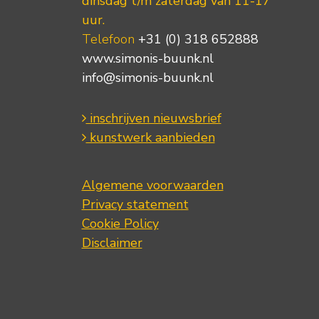
dinsdag t/m zaterdag van 11-17
uur.
Telefoon
+31 (0) 318 652888
www.simonis-buunk.nl
info@simonis-buunk.nl
inschrijven nieuwsbrief
kunstwerk aanbieden
Algemene voorwaarden
Privacy statement
Cookie Policy
Disclaimer