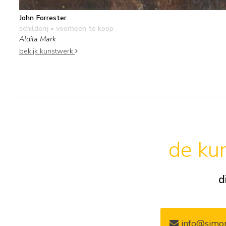
John Forrester
schilderij
• voorheen te koop
Aldila Mark
bekijk kunstwerk
de kun
d
info@simon