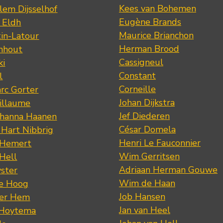
Kees van Bohemen
lem Dijsselhof
Eugène Brands
n Eldh
Maurice Brianchon
tin-Latour
Herman Brood
nhout
Cassigneul
ki
Constant
l
Corneille
rc Gorter
Johan Dijkstra
illaume
Jef Diederen
ohanna Haanen
César Domela
 Hart Nibbrig
Henri Le Fauconnier
 Hemert
Wim Gerritsen
 Hell
Adriaan Herman Gouwe
ster
Wim de Haan
de Hoog
Job Hansen
der Hem
Jan van Heel
 Hoytema