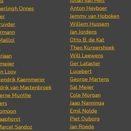
Johan van Hell
ls
Anton Heyboer
erlingh Onnes
Jemmy van Hoboken
er
Willem Hussem
ruyder
Jan Jordens
ermann
Otto B. de Kat
Maillol
Theo Kurpershoek
s
Will Leewens
riaan
Ger Lataster
meijer
Lucebert
an Looy
George Martens
Hendrik Kaemmerer
Sal Meijer
drik van Mastenbroek
Cole Morgan
jerne Munthe
Jaap Nanninga
ers
Emil Nolde
Pompon
Piet Ouborg
Raaphorst
Jan Roëde
arcel Sandoz