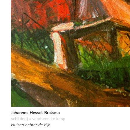
Johannes Hessel Brolsma
schilderij
• voorheen te koop
Huizen achter de dijk