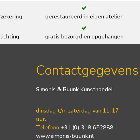
rzekering
gerestaureerd in eigen atelier
lichting
gratis bezorgd en opgehangen
Contactgegevens
Simonis & Buunk Kunsthandel
dinsdag t/m zaterdag van 11-17
uur.
Telefoon
+31 (0) 318 652888
www.simonis-buunk.nl