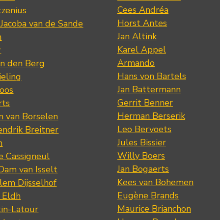
Cees Andréa
tzenius
Horst Antes
 Jacoba van de Sande
Jan Altink
n
Karel Appel
r
Armando
n den Berg
Hans von Bartels
eling
Jan Battermann
loos
Gerrit Benner
rts
Herman Berserik
m van Borselen
Leo Bervoets
ndrik Breitner
Jules Bissier
n
Willy Boers
re Cassigneul
Jan Bogaerts
Dam van Isselt
Kees van Bohemen
lem Dijsselhof
Eugène Brands
n Eldh
Maurice Brianchon
tin-Latour