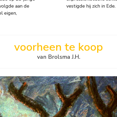
 volgde aan de
vestigde hij zich in Ede.
l eigen,
voorheen te koop
van Brolsma J.H.