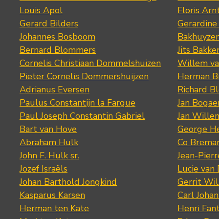
Louis Apol
Floris Arn
Gerard Bilders
Gerardine
Johannes Bosboom
Bakhuyze
Bernard Blommers
Jits Bakke
Cornelis Christiaan Dommelshuizen
Willem va
Pieter Cornelis Dommershuijzen
Herman Bi
Adrianus Eversen
Richard B
Paulus Constantijn la Fargue
Jan Bogae
Paul Joseph Constantin Gabriel
Jan Wille
Bart van Hove
George He
Abraham Hulk
Co Brema
John F. Hulk sr.
Jean-Pier
Jozef Israëls
Lucie van 
Johan Barthold Jongkind
Gerrit Wil
Kasparus Karsen
Carl Joha
Herman ten Kate
Henri Fan