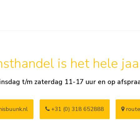
sthandel is het hele ja
insdag t/m zaterdag 11-17 uur en op afspra
isbuunk.nl
+31 (0) 318 652888
route