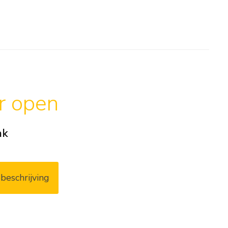
ar open
ak
beschrijving