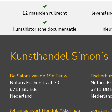
12 maanden ruilrecht
levenslan
kunsthistorische documentatie
nieu
Kunsthandel Simonis
De Salons van de 19e Eeuw
Fischerhui
Notaris Fischerstraat 30
Notaris Fi
6711 BD Ede
6711 BB 
Nederland
Nederlan
Johannes Evert Hendrik Akkeringa
Constant 