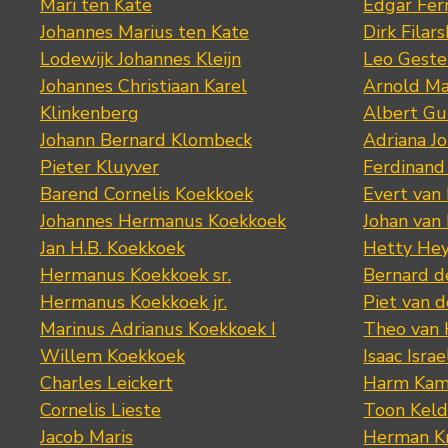
Mari ten Kate
Edgar Fer
Johannes Marius ten Kate
Dirk Filars
Lodewijk Johannes Kleijn
Leo Geste
Johannes Christiaan Karel
Arnold Ma
Klinkenberg
Albert Gu
Johann Bernard Klombeck
Adriana J
Pieter Kluyver
Ferdinand
Barend Cornelis Koekkoek
Evert van
Johannes Hermanus Koekkoek
Johan van
Jan H.B. Koekkoek
Hetty Hey
Hermanus Koekkoek sr.
Bernard 
Hermanus Koekkoek jr.
Piet van 
Marinus Adrianus Koekkoek I
Theo van
Willem Koekkoek
Isaac Israe
Charles Leickert
Harm Kam
Cornelis Lieste
Toon Keld
Jacob Maris
Herman K