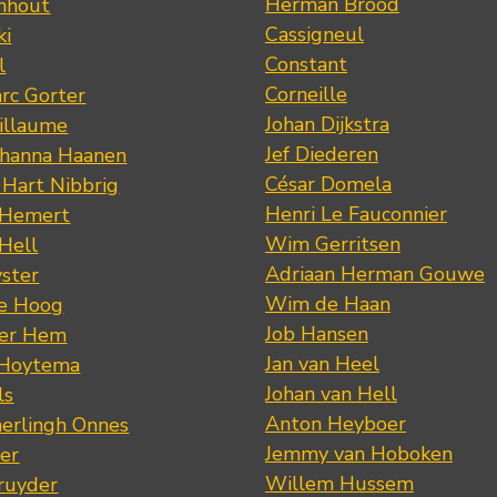
Herman Brood
nhout
Cassigneul
ki
Constant
l
Corneille
rc Gorter
Johan Dijkstra
illaume
Jef Diederen
ohanna Haanen
César Domela
 Hart Nibbrig
Henri Le Fauconnier
 Hemert
Wim Gerritsen
 Hell
Adriaan Herman Gouwe
ster
Wim de Haan
de Hoog
Job Hansen
der Hem
Jan van Heel
 Hoytema
Johan van Hell
ls
Anton Heyboer
erlingh Onnes
Jemmy van Hoboken
er
Willem Hussem
ruyder