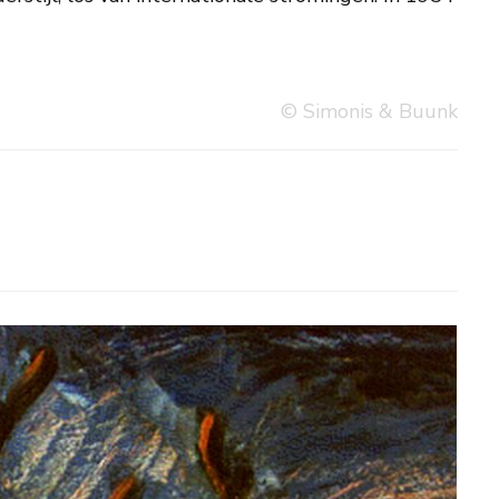
© Simonis & Buunk