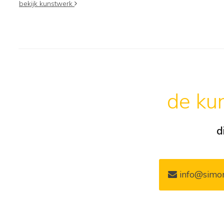
bekijk kunstwerk
de kun
d
info@simon