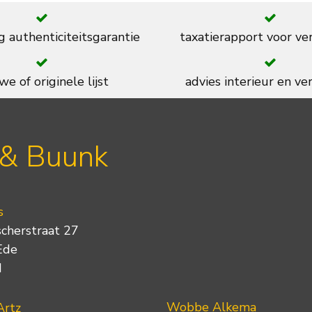
g authenticiteitsgarantie
taxatierapport voor ve
we of originele lijst
advies interieur en ver
 & Buunk
s
scherstraat 27
Ede
d
Wobbe Alkema
Artz