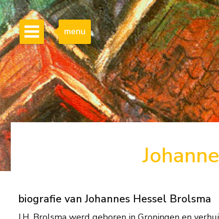
menu
Johanne
biografie van Johannes Hessel Brolsma
J.H. Brolsma werd geboren in Groningen en verhui
expressionistische schilderstijl, los van internationale 