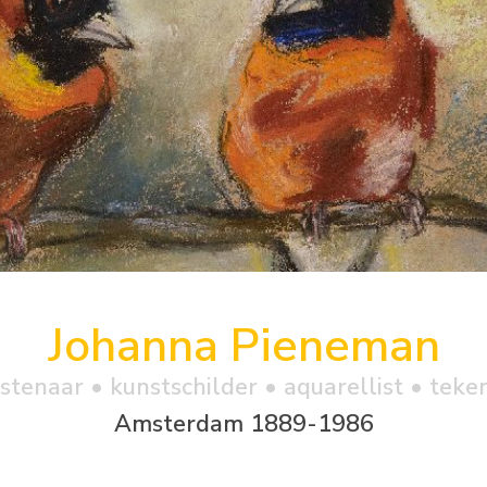
Johanna Pieneman
stenaar • kunstschilder • aquarellist • teke
Amsterdam 1889-1986