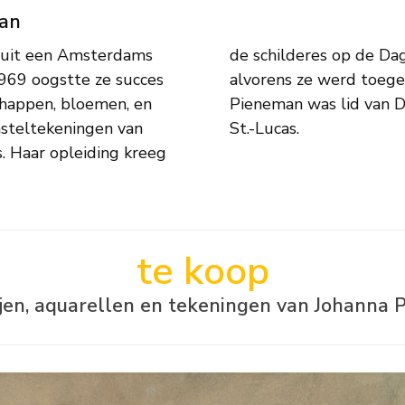
man
 uit een Amsterdams
school voor meisjes
969 oogstte ze succes
 in Amsterdam. Johanna
schappen, bloemen, en
unstenaarsvereniging
asteltekeningen van
St.-Lucas.
s. Haar opleiding kreeg
te koop
ijen, aquarellen en tekeningen van Johanna