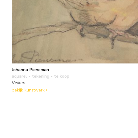
Johanna Pieneman
aquarel • tekening
• te koop
Vinken
bekijk kunstwerk