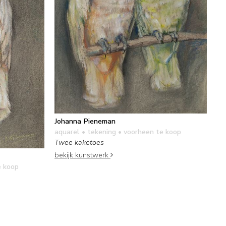
Johanna Pieneman
aquarel • tekening
• voorheen te koop
Twee kaketoes
bekijk kunstwerk
e koop