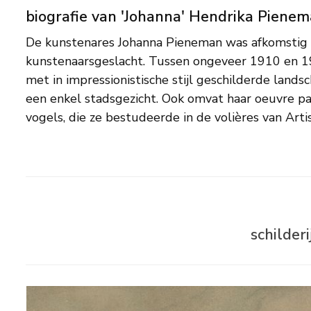
biografie van 'Johanna' Hendrika Piene
De kunstenares Johanna Pieneman was afkomstig
de schilderes op de Dagteeken- en Kunstambacht
kunstenaarsgeslacht. Tussen ongeveer 1910 en 1
alvorens ze werd toegelaten op de Rijksacademie
met in impressionistische stijl geschilderde land
Pieneman was lid van De Onafhankelijken en de k
een enkel stadsgezicht. Ook omvat haar oeuvre p
vogels, die ze bestudeerde in de volières van Arti
schilder