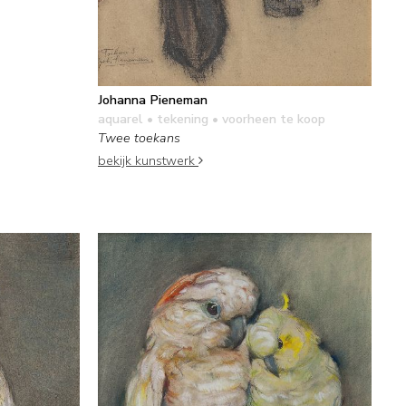
Johanna Pieneman
aquarel • tekening
• voorheen te koop
Twee toekans
bekijk kunstwerk