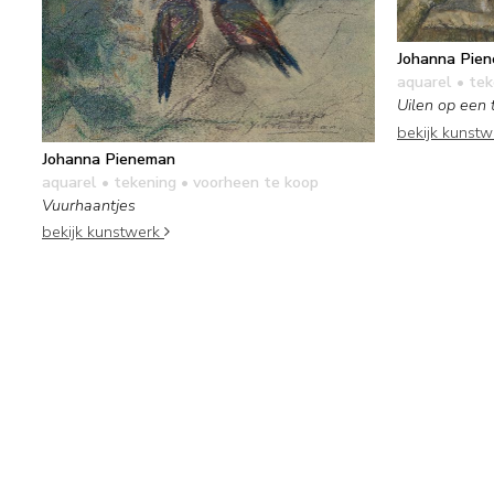
Johanna Pie
aquarel • te
Uilen op een 
bekijk kunst
Johanna Pieneman
aquarel • tekening
• voorheen te koop
Vuurhaantjes
bekijk kunstwerk