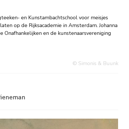
© Simonis & Buunk
 Pieneman