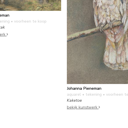
neman
kening
• voorheen te koop
tak
werk
Johanna Pieneman
aquarel • tekening
• voorheen t
Kaketoe
bekijk kunstwerk