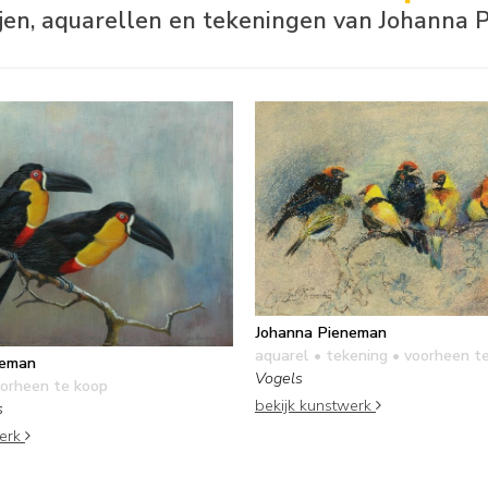
ijen, aquarellen en tekeningen van Johanna
Johanna Pieneman
aquarel • tekening
• voorheen t
neman
Vogels
orheen te koop
bekijk kunstwerk
s
werk