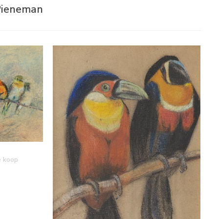
 Pieneman
e koop