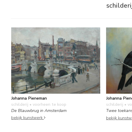
schilder
Johanna Pieneman
Johanna Pie
schilderij
• voorheen te koop
schilderij
• vo
De Blauwbrug in Amsterdam
Twee toekan
bekijk kunstwerk
bekijk kunst