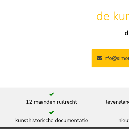
de kun
d
info@simon
12 maanden ruilrecht
levenslan
kunsthistorische documentatie
nieu