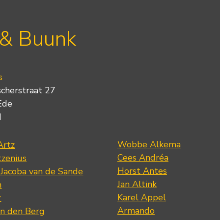
 & Buunk
s
scherstraat 27
Ede
d
Wobbe Alkema
Artz
Cees Andréa
tzenius
Horst Antes
 Jacoba van de Sande
Jan Altink
n
Karel Appel
r
Armando
n den Berg