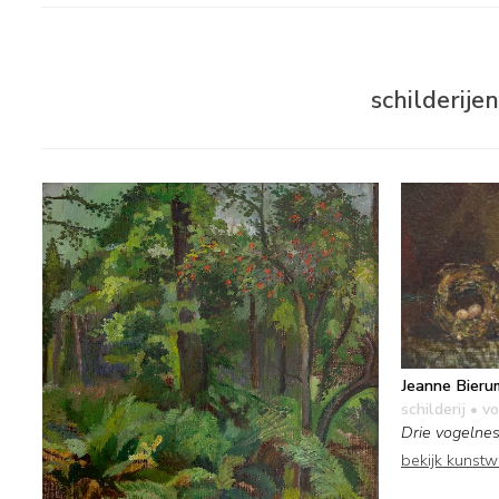
schilderije
Jeanne Bieru
schilderij
• vo
Drie vogelne
bekijk kunst