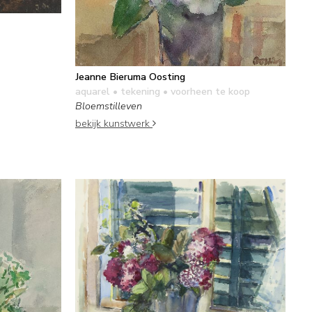
Jeanne Bieruma Oosting
aquarel • tekening
• voorheen te koop
Bloemstilleven
bekijk kunstwerk