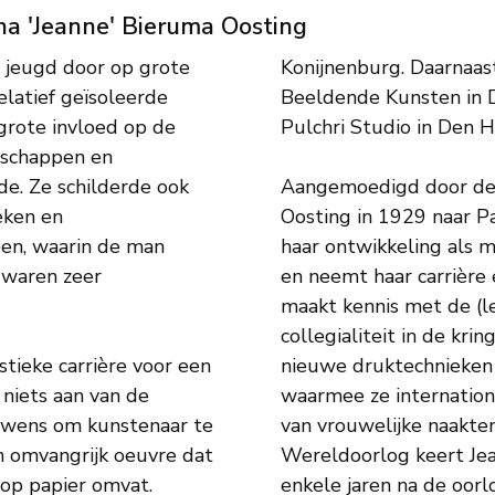
na 'Jeanne' Bieruma Oosting
r jeugd door op grote
Konijnenburg. Daarnaas
elatief geïsoleerde
Beeldende Kunsten in Den
grote invloed op de
Pulchri Studio in Den 
ndschappen en
e. Ze schilderde ook
Aangemoedigd door de 
eken en
Oosting in 1929 naar Par
pen, waarin de man
haar ontwikkeling als m
 waren zeer
en neemt haar carrière e
maakt kennis met de (le
collegialiteit in de kr
stieke carrière voor een
nieuwe druktechnieken 
 niets aan van de
waarmee ze internation
te wens om kunstenaar te
van vrouwelijke naakte
n omvangrijk oeuvre dat
Wereldoorlog keert Je
n op papier omvat.
enkele jaren na de oorlo