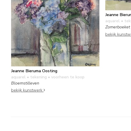
Jeanne Bieru
aquarel • te
Zomerboeket
bekijk kunst
Jeanne Bieruma Oosting
aquarel • tekening
• voorheen te koop
Bloemstilleven
bekijk kunstwerk