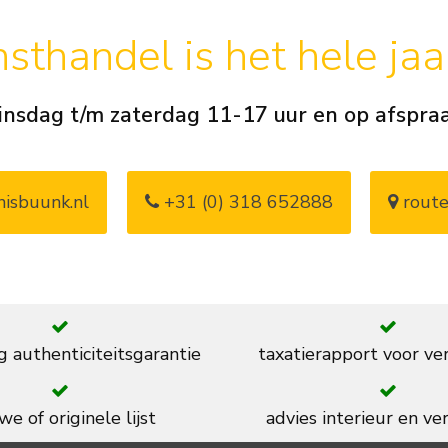
sthandel is het hele ja
insdag t/m zaterdag 11-17 uur en op afspra
isbuunk.nl
+31 (0) 318 652888
route
g authenticiteitsgarantie
taxatierapport voor ve
we of originele lijst
advies interieur en ver