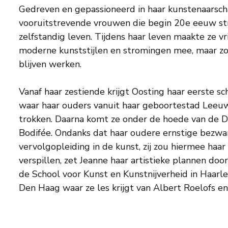
Gedreven en gepassioneerd in haar kunstenaarscha
vooruitstrevende vrouwen die begin 20e eeuw str
zelfstandig leven. Tijdens haar leven maakte ze v
moderne kunststijlen en stromingen mee, maar zou 
blijven werken.
Vanaf haar zestiende krijgt Oosting haar eerste sc
waar haar ouders vanuit haar geboortestad Leeu
trokken. Daarna komt ze onder de hoede van de D
Bodifée. Ondanks dat haar oudere ernstige bezw
vervolgopleiding in de kunst, zij zou hiermee haa
verspillen, zet Jeanne haar artistieke plannen door. 
de School voor Kunst en Kunstnijverheid in Haarl
Den Haag waar ze les krijgt van Albert Roelofs e