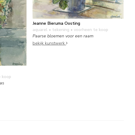
Jeanne Bieruma Oosting
aquarel • tekening
• voorheen te koop
Paarse bloemen voor een raam
bekijk kunstwerk
e koop
aas