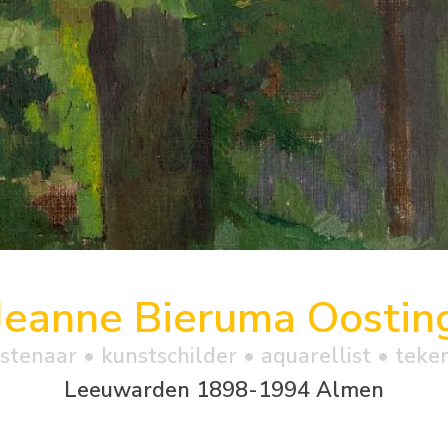
Jeanne Bieruma Oostin
stenaar • kunstschilder • aquarellist • teke
Leeuwarden 1898-1994 Almen