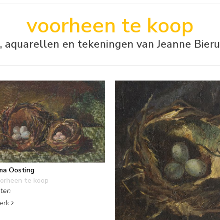
voorheen te koop
n, aquarellen en tekeningen van Jeanne Bie
ma Oosting
orheen te koop
sten
werk