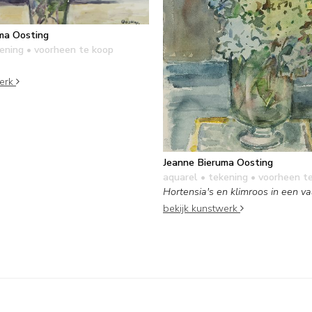
ma Oosting
kening
• voorheen te koop
werk
Jeanne Bieruma Oosting
aquarel • tekening
• voorheen t
Hortensia's en klimroos in een v
bekijk kunstwerk