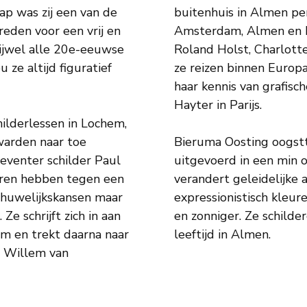
p was zij een van de
buitenhuis in Almen pe
eden voor een vrij en
Amsterdam, Almen en Pa
rijwel alle 20e-eeuwse
Roland Holst, Charlott
ze altijd figuratief
ze reizen binnen Europa
haar kennis van grafisc
Hayter in Parijs.
hilderlessen in Lochem,
warden naar toe
Bieruma Oosting oogstt
eventer schilder Paul
uitgevoerd in een min o
aren hebben tegen een
verandert geleidelijke 
r huwelijkskansen maar
expressionistisch kleur
Ze schrijft zich in aan
en zonniger. Ze schilder
em en trekt daarna naar
leeftijd in Almen.
n Willem van