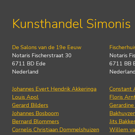
Kunsthandel Simonis
De Salons van de 19e Eeuw
Fischerhui
Notaris Fischerstraat 30
Notaris Fi
6711 BD Ede
6711 BB 
Nederland
Nederlan
Johannes Evert Hendrik Akkeringa
Constant 
Louis Apol
Floris Arn
Gerard Bilders
Gerardine
Johannes Bosboom
Bakhuyze
Bernard Blommers
Jits Bakke
Cornelis Christiaan Dommelshuizen
Willem va