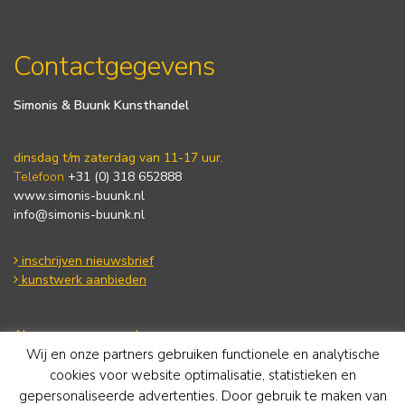
Contactgegevens
Simonis & Buunk Kunsthandel
dinsdag t/m zaterdag van 11-17 uur.
Telefoon
+31 (0) 318 652888
www.simonis-buunk.nl
info@simonis-buunk.nl
inschrijven nieuwsbrief
kunstwerk aanbieden
Algemene voorwaarden
Privacy statement
Wij en onze partners gebruiken functionele en analytische
Cookie Policy
cookies voor website optimalisatie, statistieken en
Disclaimer
gepersonaliseerde advertenties. Door gebruik te maken van