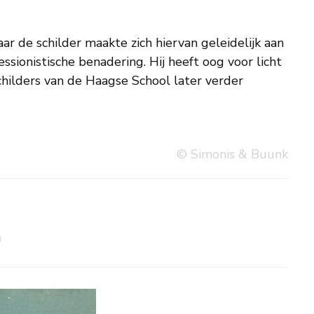
© Simonis & Buunk
h