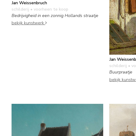
Jan Weissenbruch
schilderij
• voorheen te koop
Bedrijvigheid in een zonnig Hollands straatje
bekijk kunstwerk
Jan Weissenb
schilderij
• vo
Buurpraatje
bekijk kunst