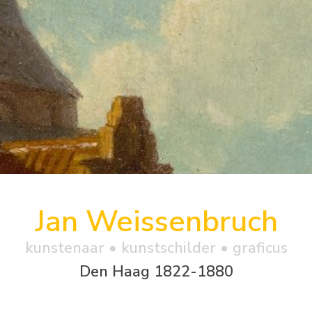
Jan Weissenbruch
kunstenaar • kunstschilder • graficus
Den Haag 1822-1880