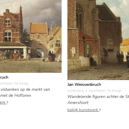
ruch
orheen te koop
Jan Weissenbruch
e visbanken op de markt van
schilderij
• voorheen te koop
met de Hoftoren
Wandelende figuren achter de St.
werk
Amersfoort
bekijk kunstwerk